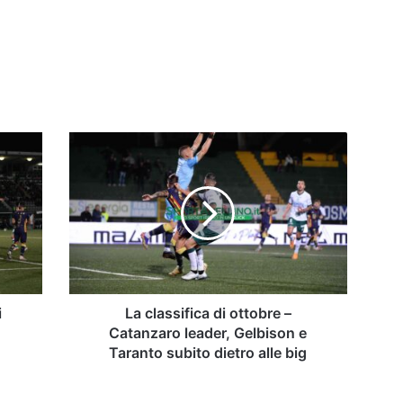
La
classifica
di
ottobre
–
Catanzaro
leader,
Gelbison
e
Taranto
i
La classifica di ottobre –
subito
Catanzaro leader, Gelbison e
dietro
Taranto subito dietro alle big
alle
big