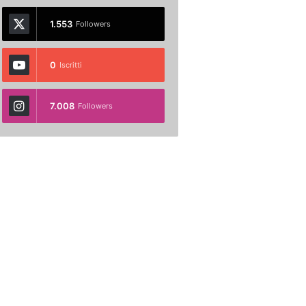
1.553
Followers
0
Iscritti
7.008
Followers