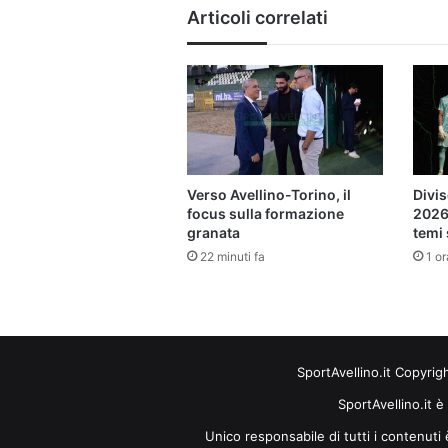
Articoli correlati
Verso Avellino-Torino, il
Divis
focus sulla formazione
2026-
granata
temi
22 minuti fa
1 or
SportAvellino.it Copyrig
SportAvellino.it è
Unico responsabile di tutti i contenut