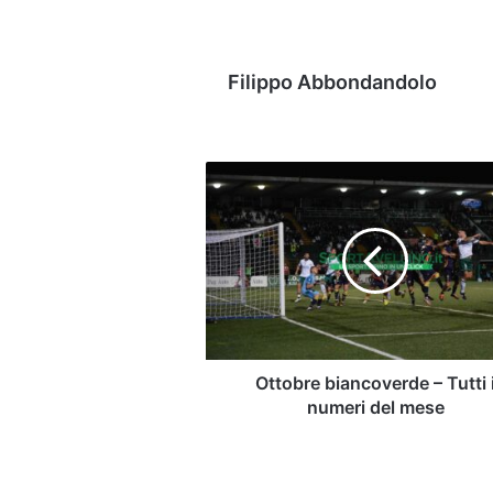
Filippo Abbondandolo
Ottobre
biancoverde
–
Tutti
i
numeri
del
mese
Ottobre biancoverde – Tutti 
numeri del mese