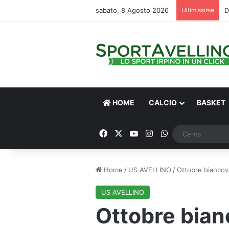
sabato, 8 Agosto 2026
Ultimissime
D
HOME
CALCIO
BASKET
Facebook
X
You Tube
Instagram
WhatsApp
Home
/
US AVELLINO
/
Ottobre biancov
US AVELLINO
Ottobre bian