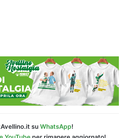
Avellino.it su
WhatsApp
!
le YouTube
per rimanere aggiornato!