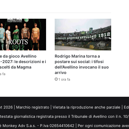
e da gioco Avellino
Rodrigo Marina torna a
2027: le descrizioni e i
postare sui social: i tifosi
 scelti da Magma
dell’Avellino invocano il suo
arrivo
a fa
1 ora fa
ht 2026 | Marchio registrato | Vietata la riproduzione anche parziale | Ed
 testata giornalistica registrata presso il Tribunale di Avellino con il n. 1
i è Monkey Adv S.a.s. - P.Iva 02654410642 | Per ogni comunicazione ave