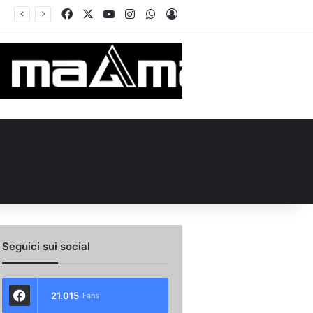
Facebook
X
You Tube
Instagram
WhatsApp
Accedi
ma
Seguici sui social
21.015
Fans