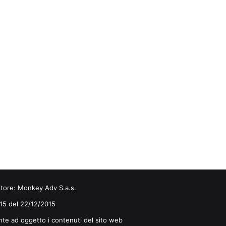
itore:
Monkey Adv S.a.s.
0/15 del 22/12/2015
nte ad oggetto i contenuti del sito web