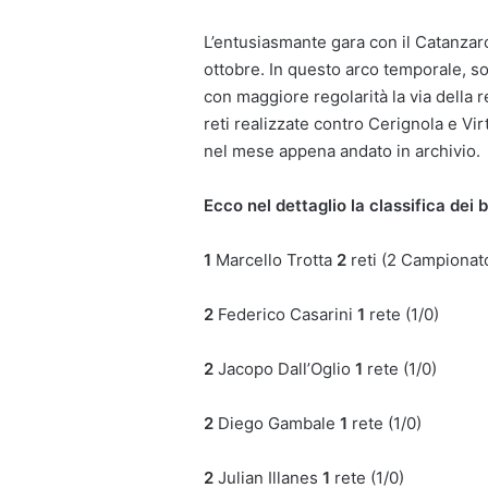
L’entusiasmante gara con il Catanzaro
ottobre. In questo arco temporale, sop
con maggiore regolarità la via della r
reti realizzate contro Cerignola e Virt
nel mese appena andato in archivio.
Ecco nel dettaglio la classifica dei
1
Marcello Trotta
2
reti (2 Campionato
2
Federico Casarini
1
rete (1/0)
2
Jacopo Dall’Oglio
1
rete (1/0)
2
Diego Gambale
1
rete (1/0)
2
Julian Illanes
1
rete (1/0)