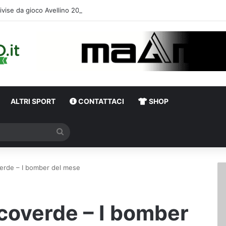
ivise da gioco Avellino 2026-2027: le descrizioni e i temi scelti da Mag
ALTRI SPORT
CONTATTACI
SHOP
Cerca
erde – I bomber del mese
coverde – I bomber