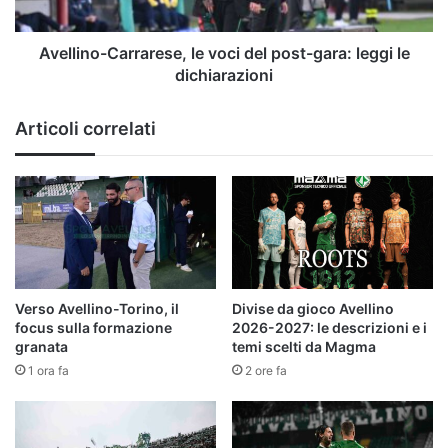
leggi
le
dichiarazioni
Avellino-Carrarese, le voci del post-gara: leggi le
dichiarazioni
Articoli correlati
Verso Avellino-Torino, il
Divise da gioco Avellino
focus sulla formazione
2026-2027: le descrizioni e i
granata
temi scelti da Magma
1 ora fa
2 ore fa