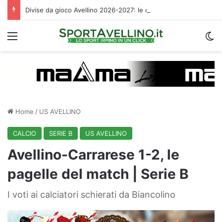
Divise da gioco Avellino 2026-2027: le descrizioni e i temi scelti da Magma
Menu
C
Home
/
US AVELLINO
CALCIO
SERIE B
US AVELLINO
Avellino-Carrarese 1-2, le
pagelle del match | Serie B
I voti ai calciatori schierati da Biancolino