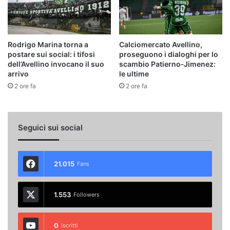
Rodrigo Marina torna a
Calciomercato Avellino,
postare sui social: i tifosi
proseguono i dialoghi per lo
dell’Avellino invocano il suo
scambio Patierno‑Jimenez:
arrivo
le ultime
2 ore fa
2 ore fa
Seguici sui social
21.015
Fans
1.553
Followers
0
Iscritti