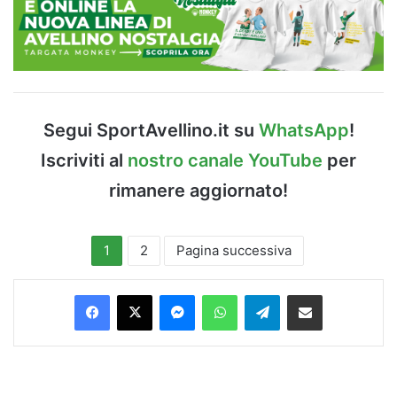
Segui SportAvellino.it su
WhatsApp
!
Iscriviti al
nostro canale YouTube
per
rimanere aggiornato!
1
2
Pagina successiva
Facebook
X
Messenger
WhatsApp
Telegram
Condividi via Email