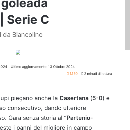
a goleada
| Serie C
ti da Biancolino
 2024
Ultimo aggiornamento: 13 Ottobre 2024
1.150
2 minuti di lettura
 lupi piegano anche la
Casertana
(
5-0
) e
so consecutivo, dando ulteriore
so. Gara senza storia al
“Partenio-
este i panni del migliore in campo