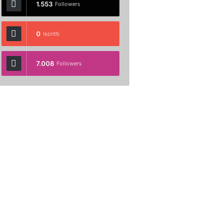
1.553
Followers
0
Iscritti
7.008
Followers