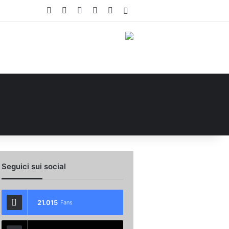
Facebook
X
You Tube
Instagram
WhatsApp
Accedi
Seguici sui social
21.015
Fans