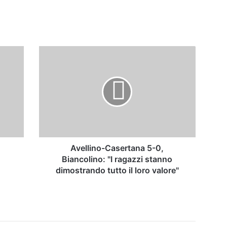
Avellino-
Casertana
5-
0,
Biancolino:
"I
ragazzi
stanno
dimostrando
tutto
Avellino-Casertana 5-0,
il
Biancolino: "I ragazzi stanno
loro
dimostrando tutto il loro valore"
valore"