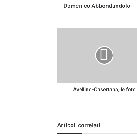
Domenico Abbondandolo
Avellino-
Casertana,
le
foto
Avellino-Casertana, le foto
Articoli correlati