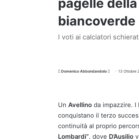
pagelle dell
biancoverde 
I voti ai calciatori schiera
Invia
Domenico Abbondandolo
13 Ottobre
un'email
Un
Avellino
da impazzire. I
conquistano il terzo succes
continuità al proprio percor
Lombardi”
, dove
D’Ausilio
v