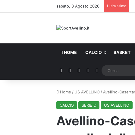
sabato, 8 Agosto 2026
Ultimissime
HOME
CALCIO
BASKET
Facebook
X
You Tube
Instagram
WhatsApp
Home
/
US AVELLINO
/
Avellino-Casertan
CALCIO
SERIE C
US AVELLINO
Avellino-Cas