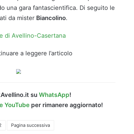
o una gara fantascientifica. Di seguito le
rati da mister
Biancolino
.
live di Avellino-Casertana
inuare a leggere l’articolo
Avellino.it su
WhatsApp
!
le YouTube
per rimanere aggiornato!
2
Pagina successiva