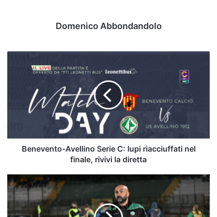
Domenico Abbondandolo
Benevento-
Avellino
Serie
C:
lupi
riacciuffati
nel
finale,
rivivi
la
Benevento-Avellino Serie C: lupi riacciuffati nel
diretta
finale, rivivi la diretta
Avellino,
Biancolino:
"Siamo
arrabbiati,