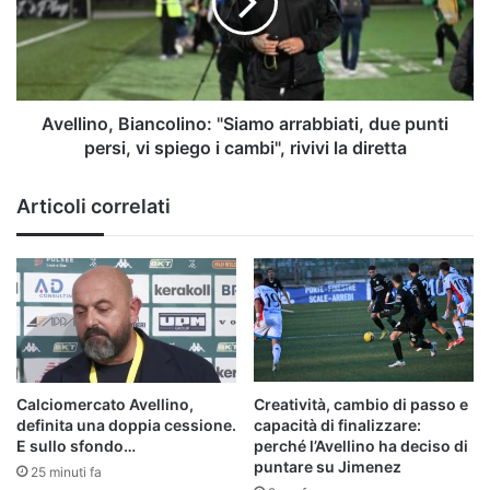
due
punti
persi,
vi spiego i cambi",
rivivi
la
Avellino, Biancolino: "Siamo arrabbiati, due punti
diretta
persi, vi spiego i cambi", rivivi la diretta
Articoli correlati
Calciomercato Avellino,
Creatività, cambio di passo e
definita una doppia cessione.
capacità di finalizzare:
E sullo sfondo…
perché l’Avellino ha deciso di
puntare su Jimenez
25 minuti fa