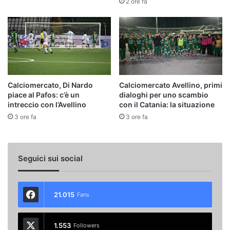
2 ore fa
Calciomercato, Di Nardo
Calciomercato Avellino, primi
piace al Pafos: c’è un
dialoghi per uno scambio
intreccio con l’Avellino
con il Catania: la situazione
3 ore fa
3 ore fa
Seguici sui social
21.015
Fans
1.553
Followers