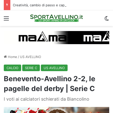
Creatività, cambio di passo e capacità di finalizzare: perché l’Avellino ha deciso di puntare su Jimenez
Menu
C
Home
/
US AVELLINO
CALCIO
SERIE C
US AVELLINO
Benevento-Avellino 2-2, le
pagelle del derby | Serie C
I voti ai calciatori schierati da Biancolino