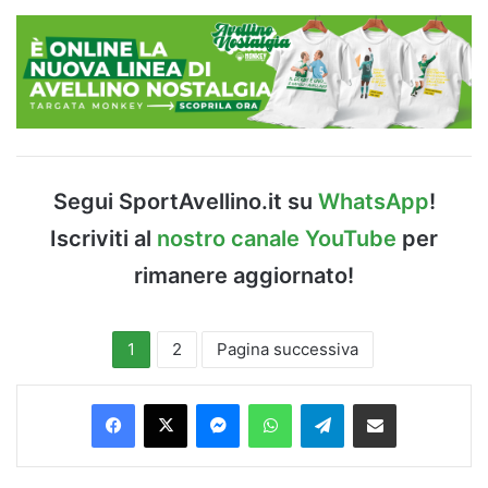
Segui SportAvellino.it su
WhatsApp
!
Iscriviti al
nostro canale YouTube
per
rimanere aggiornato!
1
2
Pagina successiva
Facebook
X
Messenger
WhatsApp
Telegram
Condividi via Email