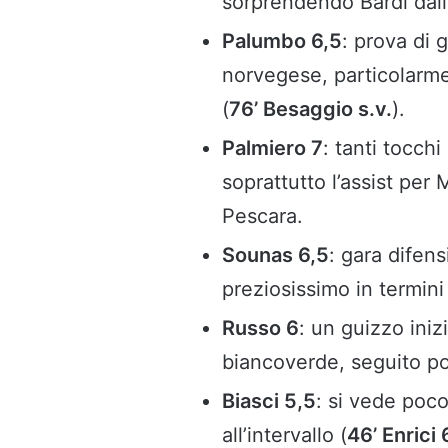
sorprendendo Bardi dall
Palumbo 6,5
: prova di 
norvegese, particolarme
(
76’ Besaggio s.v.
).
Palmiero 7
: tanti tocch
soprattutto l’assist per
Pescara.
Sounas 6,5
: gara difen
preziosissimo in termini 
Russo 6
: un guizzo iniz
biancoverde, seguito poi
Biasci 5,5
: si vede poco
all’intervallo (
46’ Enrici 