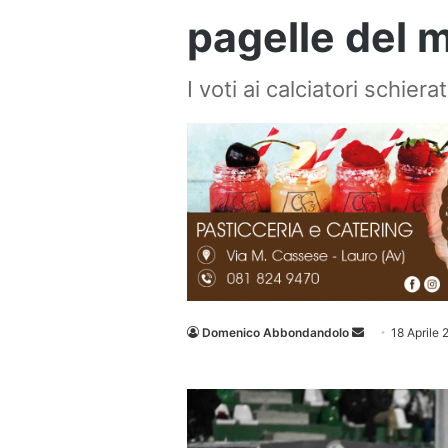
pagelle del m
I voti ai calciatori schierat
Invia
Domenico Abbondandolo
18 Aprile
un'email