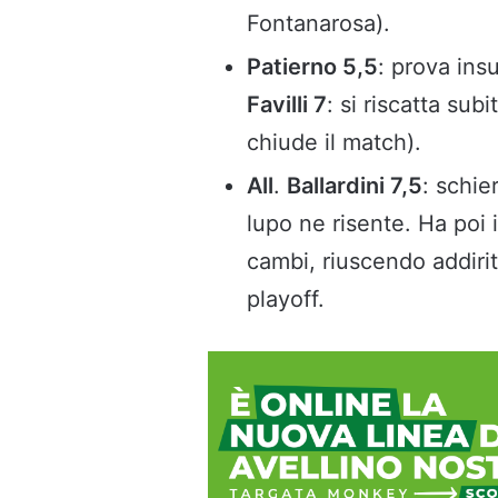
Fontanarosa).
Patierno 5,5
: prova insu
Favilli 7
: si riscatta sub
chiude il match).
All
.
Ballardini 7,5
: schie
lupo ne risente. Ha poi i
cambi, riuscendo addirit
playoff.