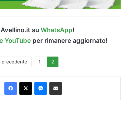
Avellino.it su
WhatsApp
!
le YouTube
per rimanere aggiornato!
a precedente
1
2
Facebook
X
Messenger
Condividi via Email