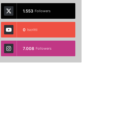
1.553
Followers
0
Iscritti
7.008
Followers