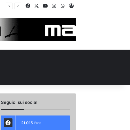
Facebook
X
You Tube
Instagram
WhatsApp
Accedi
Calciomercato, la Juve Stabia supera il Vicenza per un ex Avellino: le ultime
Seguici sui social
21.015
Fans