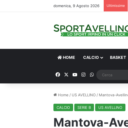
domenica, 9 Agosto 2026
Ultimissime
HOME
CALCIO
BASKET
Facebook
X
You Tube
Instagram
WhatsApp
Home
/
US AVELLINO
/
Mantova-Avellino
CALCIO
SERIE B
US AVELLINO
Mantova-Avel