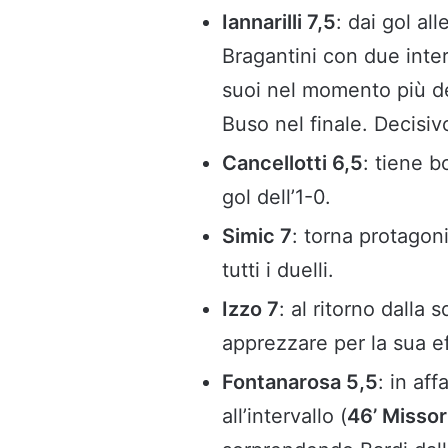
Iannarilli 7,5
: dai gol al
Bragantini con due inter
suoi nel momento più d
Buso nel finale. Decisiv
Cancellotti 6,5
: tiene b
gol dell’1-0.
Simic 7
: torna protago
tutti i duelli.
Izzo 7
: al ritorno dalla 
apprezzare per la sua ef
Fontanarosa 5,5
: in af
all’intervallo (
46’ Missor