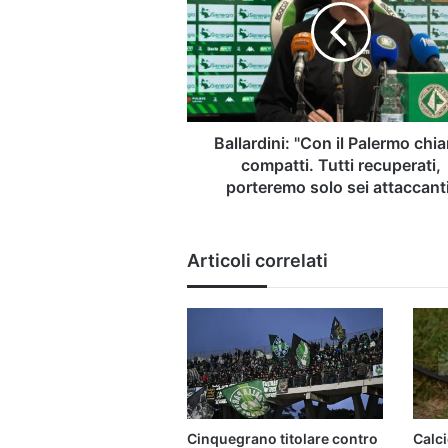
Palermo
chiari
e
compatti.
Tutti
recuperati,
porteremo
Ballardini: "Con il Palermo chiar
solo
compatti. Tutti recuperati,
sei
porteremo solo sei attaccant
attaccanti"
Articoli correlati
Cinquegrano titolare contro
Calci