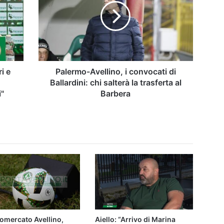
convocati
di
Ballardini:
chi
salterà
la
trasferta
i e
Palermo-Avellino, i convocati di
al
Ballardini: chi salterà la trasferta al
Barbera
i"
Barbera
omercato Avellino,
Aiello: “Arrivo di Marina