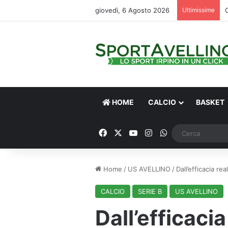
giovedì, 6 Agosto 2026
Ultimissime
HOME
CALCIO
BASKET
Facebook
X
You Tube
Instagram
WhatsApp
Home
/
US AVELLINO
/
Dall’efficacia rea
CALCIO
SERIE B
US AVELLINO
Dall’efficacia