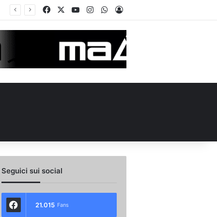
Facebook
X
You Tube
Instagram
WhatsApp
Accedi
Calciomercato Avellino, preso un esterno classe 2008 dalla Roma: i dettagli
Seguici sui social
21.015
Fans