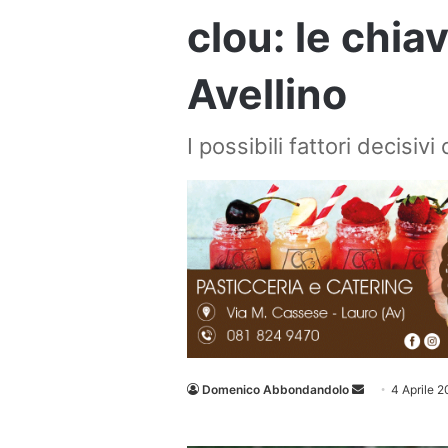
clou: le chia
Avellino
I possibili fattori decisivi
Invia
Domenico Abbondandolo
4 Aprile 
un'email