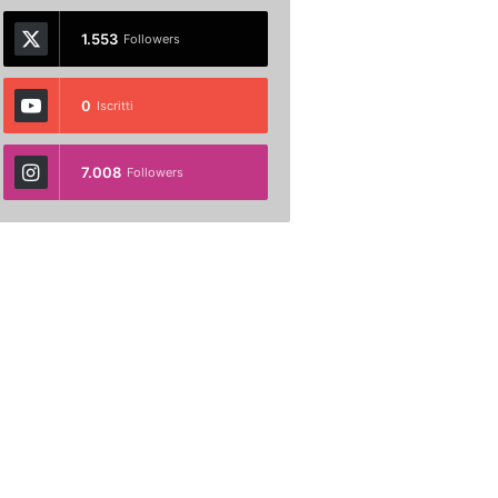
1.553
Followers
0
Iscritti
7.008
Followers