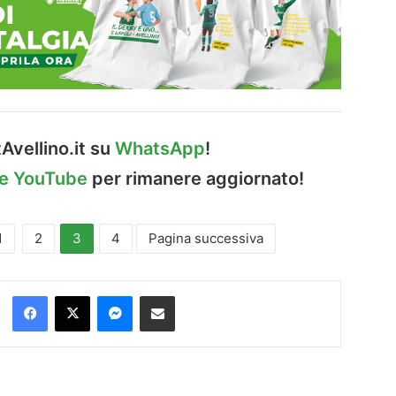
Avellino.it su
WhatsApp
!
le YouTube
per rimanere aggiornato!
1
2
3
4
Pagina successiva
Facebook
X
Messenger
Condividi via Email