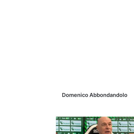
Domenico Abbondandolo
Ballardini:
"Con
il