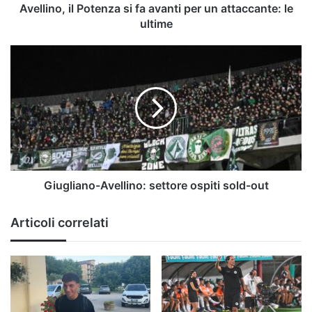
le
Avellino, il Potenza si fa avanti per un attaccante: le
ultime
ultime
Giugliano-
Avellino:
settore
ospiti
sold-
out
Giugliano-Avellino: settore ospiti sold-out
Articoli correlati