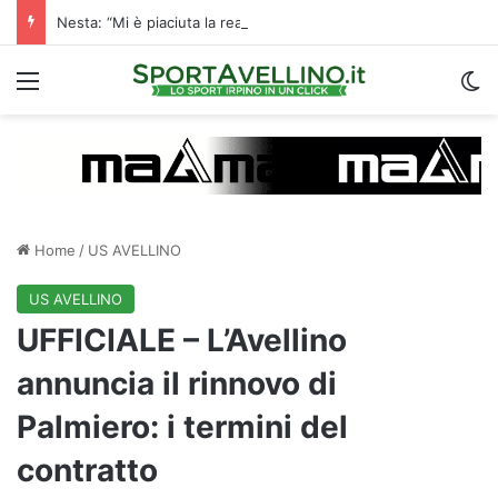
Nesta: “Mi è piaciuta la reazione nella ripresa. Sono contento di essere qua”
Menu
C
Home
/
US AVELLINO
US AVELLINO
UFFICIALE – L’Avellino
annuncia il rinnovo di
Palmiero: i termini del
contratto