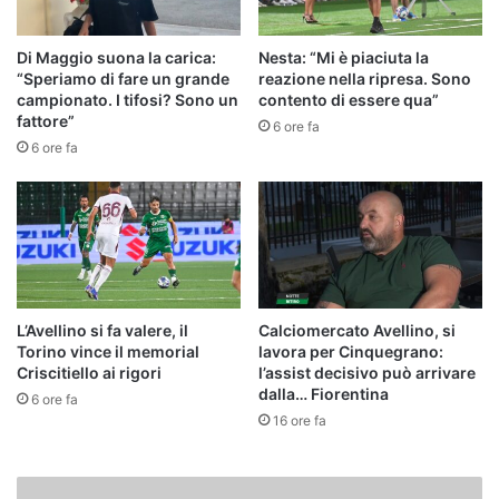
Di Maggio suona la carica:
Nesta: “Mi è piaciuta la
“Speriamo di fare un grande
reazione nella ripresa. Sono
campionato. I tifosi? Sono un
contento di essere qua”
fattore”
6 ore fa
6 ore fa
L’Avellino si fa valere, il
Calciomercato Avellino, si
Torino vince il memorial
lavora per Cinquegrano:
Criscitiello ai rigori
l’assist decisivo può arrivare
dalla… Fiorentina
6 ore fa
16 ore fa