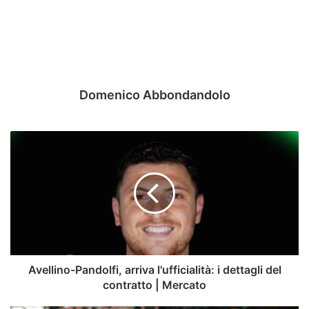
Domenico Abbondandolo
Avellino-
Pandolfi,
arriva
l'ufficialità:
i
dettagli
del
contratto
|
Mercato
Avellino-Pandolfi, arriva l'ufficialità: i dettagli del
contratto | Mercato