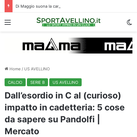
Di Maggio suona la carica: “Speriamo di fare un grande campionato. I tifosi? Sono un fattore”
Menu
C
Home
/
US AVELLINO
CALCIO
SERIE B
US AVELLINO
Dall’esordio in C al (curioso)
impatto in cadetteria: 5 cose
da sapere su Pandolfi |
Mercato