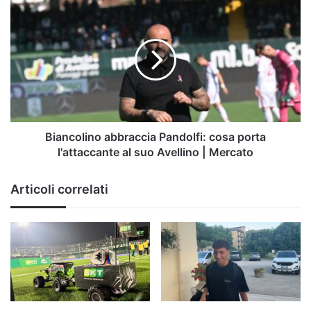
Biancolino
abbraccia
Pandolfi:
cosa
porta
l'attaccante
al
suo
Avellino
|
Biancolino abbraccia Pandolfi: cosa porta
Mercato
l'attaccante al suo Avellino | Mercato
Articoli correlati