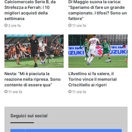
Calciomercato Serie B, da
Di Maggio suona la carica:
Strefezza a Ferrah: i 10
“Speriamo di fare un grande
migliori acquisti della
campionato. I tifosi? Sono un
settimana
fattore”
2 ore fa
11 ore fa
Nesta: “Mi è piaciuta la
L’Avellino si fa valere, il
reazione nella ripresa. Sono
Torino vince il memorial
contento di essere qua”
Criscitiello ai rigori
11 ore fa
11 ore fa
Seguici sui social