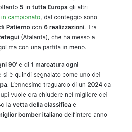
oltanto
5
in
tutta Europa
gli altri
–
in campionato
, dal conteggio sono
 di
Patierno
con
6 realizzazioni
. Tra
Retegui
(Atalanta), che ha messo a
gol ma con una partita in meno.
gni 90’
e di
1 marcatura ogni
e si è quindi segnalato come uno dei
opa
. L’ennesimo traguardo di un
2024
da
lupi vuole ora chiudere nel migliore dei
so la
vetta della classifica
e
miglior bomber italiano
dell’intero anno