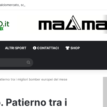
alciomercato, sorpresa Verona: vicino un ex centrocampista dell’Avellino
ALTRI SPORT
CONTATTACI
SHOP
Cerca
atierno tra i migliori bomber europei del mese
. Patierno tra i