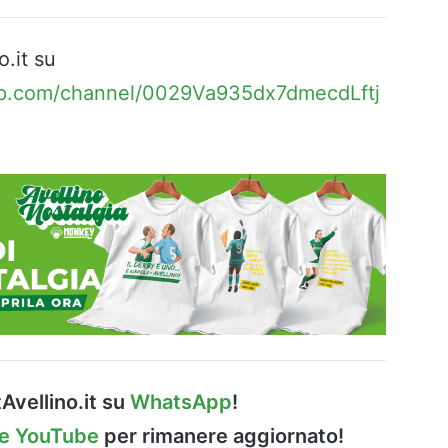
o.it su
pp.com/channel/0029Va935dx7dmecdLftj
Avellino.it su
WhatsApp
!
le YouTube
per rimanere aggiornato!