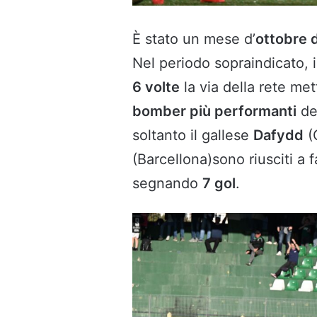
È stato un mese d’
ottobre 
Nel periodo sopraindicato, in
6 volte
la via della rete me
bomber più performanti
del
soltanto il gallese
Dafydd
(
(Barcellona)sono riusciti a 
segnando
7 gol
.