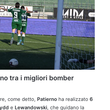
rno tra i migliori bomber
bre, come detto,
Patierno
ha realizzato
6
fydd
e
Lewandowski
, che guidano la