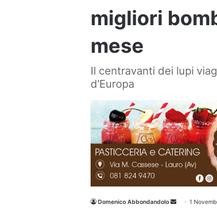
migliori bom
mese
Il centravanti dei lupi via
d’Europa
Invia
Domenico Abbondandolo
1 Novemb
un'email