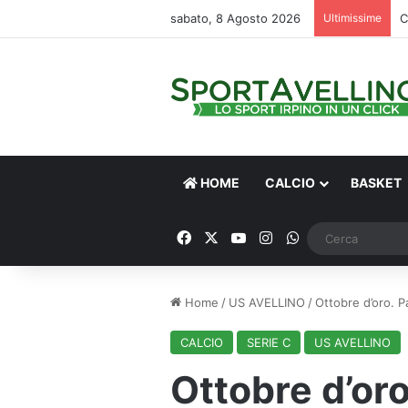
sabato, 8 Agosto 2026
Ultimissime
C
HOME
CALCIO
BASKET
Facebook
X
You Tube
Instagram
WhatsApp
Home
/
US AVELLINO
/
Ottobre d’oro. P
CALCIO
SERIE C
US AVELLINO
Ottobre d’oro