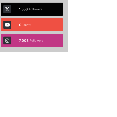
1.553
Followers
0
Iscritti
7.008
Followers