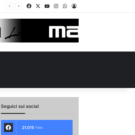
Facebook
X
You Tube
Instagram
WhatsApp
Accedi
Seguici sui social
21.015
Fans