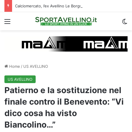
Calciomercato, l’ex Avellino Le Borgne conteso da due club cadetti: la situazione
Menu
C
Home
/
US AVELLINO
US AVELLINO
Patierno e la sostituzione nel
finale contro il Benevento: “Vi
dico cosa ha visto
Biancolino…”