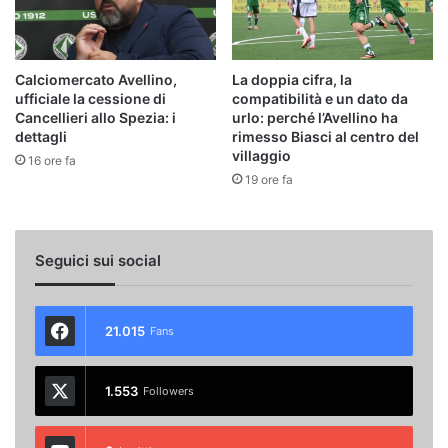
Calciomercato Avellino,
La doppia cifra, la
ufficiale la cessione di
compatibilità e un dato da
Cancellieri allo Spezia: i
urlo: perché l’Avellino ha
dettagli
rimesso Biasci al centro del
villaggio
16 ore fa
19 ore fa
Seguici sui social
21.015
Fans
1.553
Followers