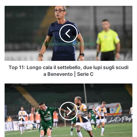
Top
11:
Longo
cala
il
settebello,
due
lupi
sugli
scudi
Top 11: Longo cala il settebello, due lupi sugli scudi
a
a Benevento | Serie C
Benevento
|
Squalificato
Serie
Tribuzzi,
C
"per
un
calcio
al
gluteo"
di