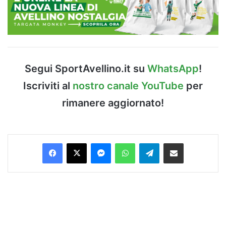
Segui SportAvellino.it su
WhatsApp
!
Iscriviti al
nostro canale YouTube
per
rimanere aggiornato!
Facebook
X
Messenger
WhatsApp
Telegram
Condividi via Email