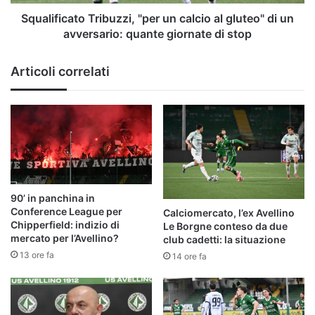
un
avversario:
Squalificato Tribuzzi, "per un calcio al gluteo" di un
quante
avversario: quante giornate di stop
giornate
di
Articoli correlati
stop
90’ in panchina in
Conference League per
Calciomercato, l’ex Avellino
Chipperfield: indizio di
Le Borgne conteso da due
mercato per l’Avellino?
club cadetti: la situazione
13 ore fa
14 ore fa