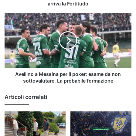
arriva la Fortitudo
Avellino
a
Messina
per
il
poker:
esame
da
non
sottovalutare.
Avellino a Messina per il poker: esame da non
La
sottovalutare. La probabile formazione
probabile
formazione
Articoli correlati