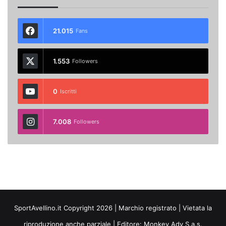
21.015
Fans
1.553
Followers
0
Iscritti
7.008
Followers
SportAvellino.it Copyright 2026 | Marchio registrato | Vietata la
riproduzione anche parziale | Editore:
Monkey Adv S.a.s.