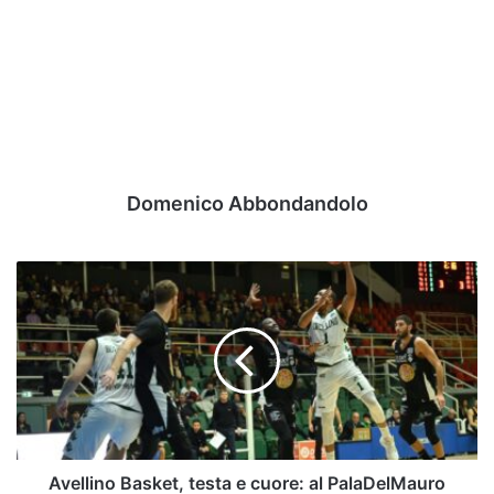
Domenico Abbondandolo
Avellino
Basket,
testa
e
cuore:
al
PalaDelMauro
arriva
la
Fortitudo
Avellino Basket, testa e cuore: al PalaDelMauro