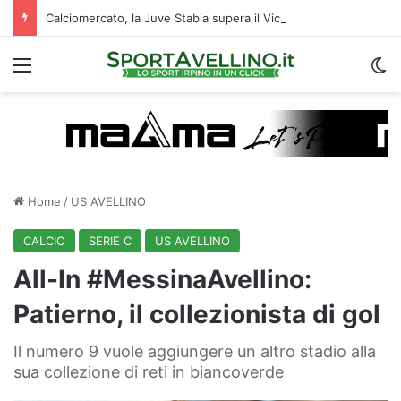
Calciomercato, la Juve Stabia supera il Vicenza per un ex Avellino: le ultime
Menu
C
Home
/
US AVELLINO
CALCIO
SERIE C
US AVELLINO
All-In #MessinaAvellino:
Patierno, il collezionista di gol
Il numero 9 vuole aggiungere un altro stadio alla
sua collezione di reti in biancoverde