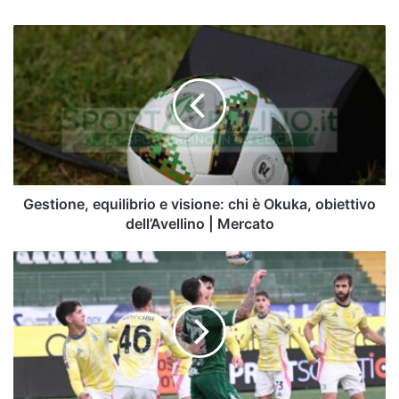
Gestione,
equilibrio
e
visione:
chi
è
Okuka,
obiettivo
dell’Avellino
|
Gestione, equilibrio e visione: chi è Okuka, obiettivo
Mercato
dell’Avellino | Mercato
Calciomercato
Avellino,
arriva
Faticanti:
punti
di
forza
e