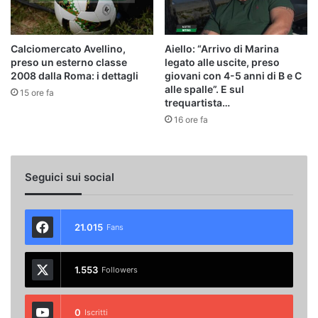
Calciomercato Avellino,
Aiello: “Arrivo di Marina
preso un esterno classe
legato alle uscite, preso
2008 dalla Roma: i dettagli
giovani con 4-5 anni di B e C
alle spalle”. E sul
15 ore fa
trequartista…
16 ore fa
Seguici sui social
21.015
Fans
1.553
Followers
0
Iscritti