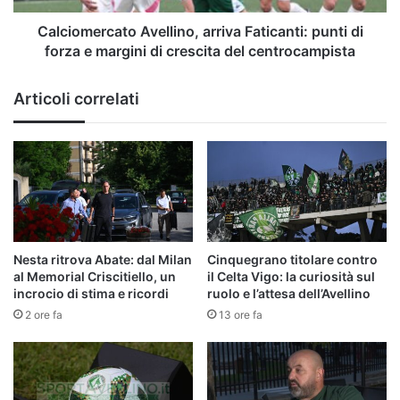
margini
di
Calciomercato Avellino, arriva Faticanti: punti di
crescita
forza e margini di crescita del centrocampista
del
centrocampista
Articoli correlati
Nesta ritrova Abate: dal Milan
Cinquegrano titolare contro
al Memorial Criscitiello, un
il Celta Vigo: la curiosità sul
incrocio di stima e ricordi
ruolo e l’attesa dell’Avellino
2 ore fa
13 ore fa