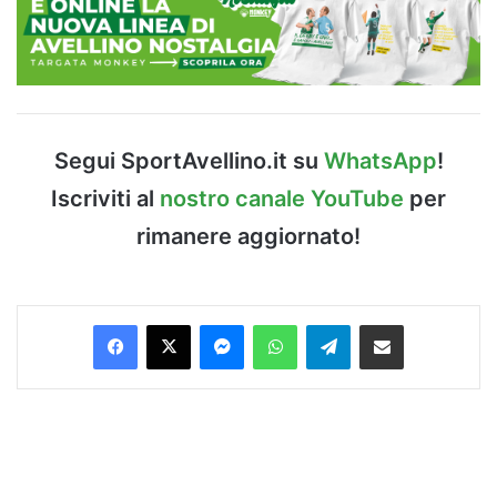
Segui SportAvellino.it su
WhatsApp
!
Iscriviti al
nostro canale YouTube
per
rimanere aggiornato!
Facebook
X
Messenger
WhatsApp
Telegram
Condividi via Email