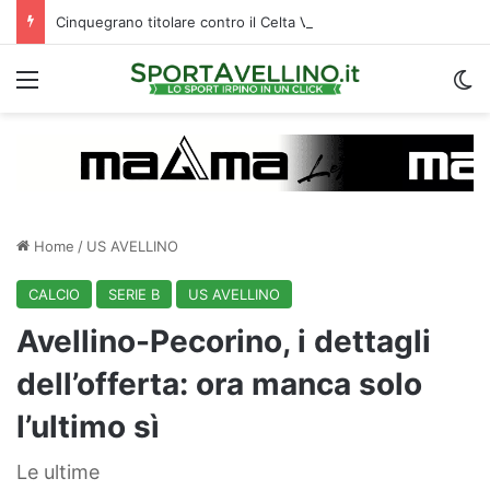
Cinquegrano titolare contro il Celta Vigo: la curiosità sul ruolo e l’attesa dell’Avellino
Menu
C
Home
/
US AVELLINO
CALCIO
SERIE B
US AVELLINO
Avellino-Pecorino, i dettagli
dell’offerta: ora manca solo
l’ultimo sì
Le ultime