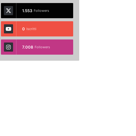
1.553
Followers
0
Iscritti
7.008
Followers