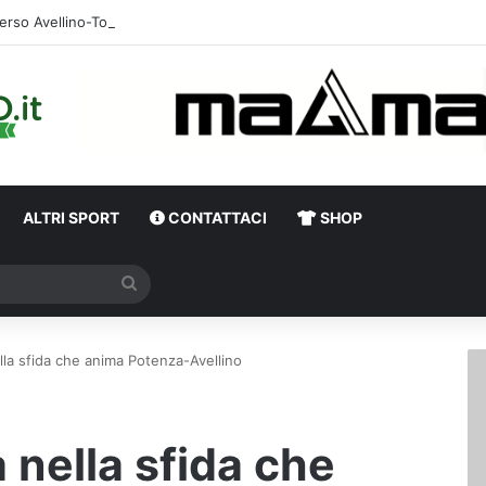
erso Avellino-Torino, il focus sulla formazione granata
ALTRI SPORT
CONTATTACI
SHOP
Cerca
ella sfida che anima Potenza-Avellino
a nella sfida che