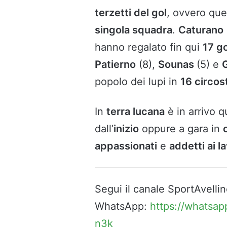
terzetti del gol
, ovvero quel
singola squadra
.
Caturano
hanno regalato fin qui
17 go
Patierno
(8),
Sounas
(5) e
G
popolo dei lupi in
16 circos
In
terra lucana
è in arrivo 
dall’
inizio
oppure a gara in
appassionati
e
addetti ai la
Segui il canale SportAvellin
WhatsApp:
https://whatsa
n3k