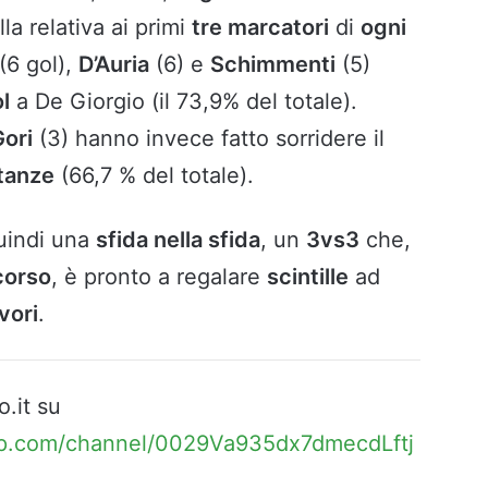
la relativa ai primi
tre marcatori
di
ogni
(6 gol),
D’Auria
(6) e
Schimmenti
(5)
l
a De Giorgio (il 73,9% del totale).
ori
(3) hanno invece fatto sorridere il
tanze
(66,7 % del totale).
quindi una
sfida nella sfida
, un
3vs3
che,
corso
, è pronto a regalare
scintille
ad
vori
.
o.it su
pp.com/channel/0029Va935dx7dmecdLftj