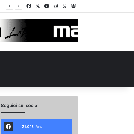
Facebook
X
You Tube
Instagram
WhatsApp
Accedi
Seguici sui social
21.015
Fans