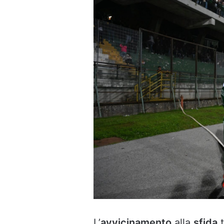
L’
avvicinamento
alla
sfida
t