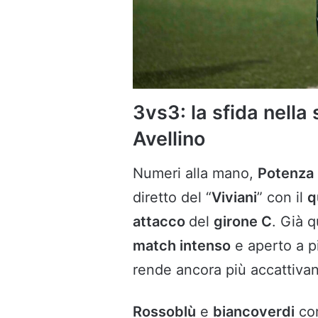
3vs3: la sfida nella
Avellino
Numeri alla mano,
Potenza
diretto del “
Viviani
” con il
q
attacco
del
girone C
. Già 
match intenso
e aperto a p
rende ancora più accattivan
Rossoblù
e
biancoverdi
com