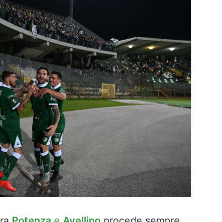
ra
Potenza
e
Avellino
procede sempre