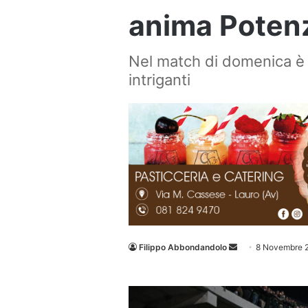
anima Potenz
Nel match di domenica è 
intriganti
Invia
Filippo Abbondandolo
8 Novembre 
un'email