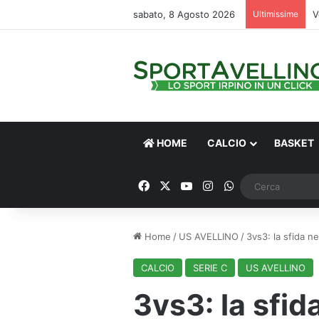
sabato, 8 Agosto 2026
Ultimissime
V
HOME
CALCIO
BASKET
Facebook
X
You Tube
Instagram
WhatsApp
Home
/
US AVELLINO
/
3vs3: la sfida n
CALCIO
SERIE C
US AVELLINO
3vs3: la sfid