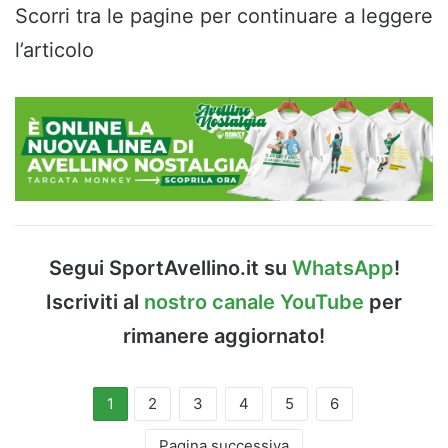
Scorri tra le pagine per continuare a leggere
l’articolo
Segui SportAvellino.it su
WhatsApp
!
Iscriviti al
nostro canale YouTube
per
rimanere aggiornato!
1
2
3
4
5
6
Pagina successiva