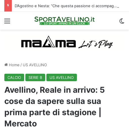
D’Agostino e Nesta: “Che questa passione ci accompagni durante la stagione”. Su mercato e stadio…
Menu
C
Home
/
US AVELLINO
CALCIO
SERIE B
US AVELLINO
Avellino, Reale in arrivo: 5
cose da sapere sulla sua
prima parte di stagione |
Mercato