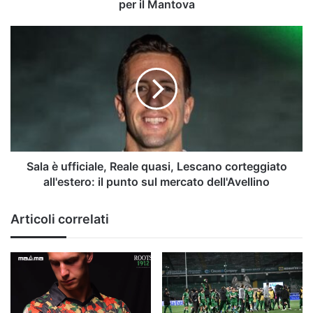
per il Mantova
Sala
è
ufficiale,
Reale
quasi,
Lescano
corteggiato
all'estero:
il
punto
Sala è ufficiale, Reale quasi, Lescano corteggiato
sul
all'estero: il punto sul mercato dell'Avellino
mercato
dell'Avellino
Articoli correlati