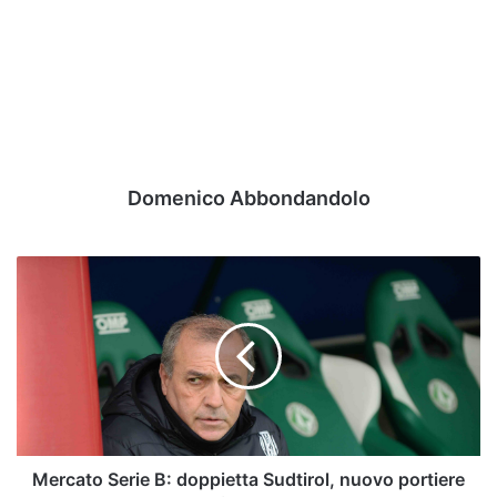
Domenico Abbondandolo
Mercato
Serie
B:
doppietta
Sudtirol,
nuovo
portiere
per
il
Mantova
Mercato Serie B: doppietta Sudtirol, nuovo portiere