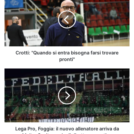
"Quando
si
entra
bisogna
farsi
trovare
pronti"
Crotti: "Quando si entra bisogna farsi trovare
pronti"
Lega
Pro,
Foggia:
il
nuovo
allenatore
arriva
da
Malta.
Scelto
Lega Pro, Foggia: il nuovo allenatore arriva da
anche