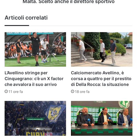
Malta. Scelto anche il direttore sportivo
il
direttore
Articoli correlati
sportivo
L’Avellino stringe per
Calciomercato Avellino, è
Cinquegrano: c’è un X factor
corsa a quattro per il prestito
che avvalora il suo arrivo
di Della Rocca: la situazione
11 ore fa
18 ore fa