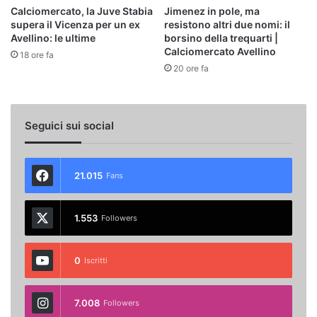
Calciomercato, la Juve Stabia
Jimenez in pole, ma
supera il Vicenza per un ex
resistono altri due nomi: il
Avellino: le ultime
borsino della trequarti |
Calciomercato Avellino
18 ore fa
20 ore fa
Seguici sui social
21.015
Fans
1.553
Followers
0
Iscritti
7.008
Followers