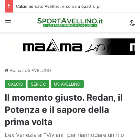
Calciomercato Avellino, è corsa a quattro per il prestito di Della Rocca: la situazione
Menu
C
Home
/
US AVELLINO
CALCIO
SERIE C
US AVELLINO
Il momento giusto. Redan, il
Potenza e il sapore della
prima volta
L’ex Venezia al “Viviani” per riannodare un filo