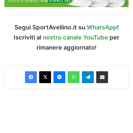
Segui SportAvellino.it su
WhatsApp
!
Iscriviti al
nostro canale YouTube
per
rimanere aggiornato!
Facebook
X
Messenger
WhatsApp
Telegram
Condividi via Email