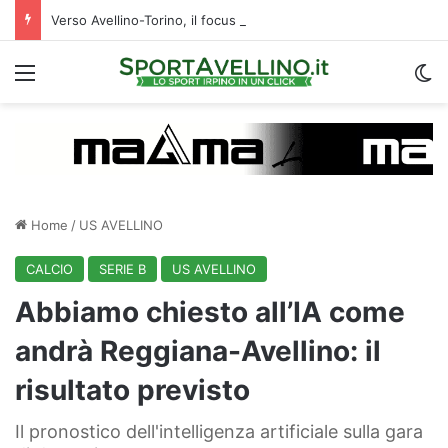
Verso Avellino-Torino, il focus sulla formazione granata
Menu
C
Home
/
US AVELLINO
CALCIO
SERIE B
US AVELLINO
Abbiamo chiesto all’IA come
andrà Reggiana-Avellino: il
risultato previsto
Il pronostico dell'intelligenza artificiale sulla gara