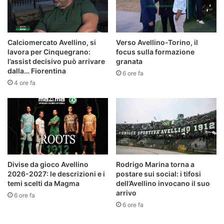
Calciomercato Avellino, si
Verso Avellino-Torino, il
lavora per Cinquegrano:
focus sulla formazione
l’assist decisivo può arrivare
granata
dalla… Fiorentina
6 ore fa
4 ore fa
Divise da gioco Avellino
Rodrigo Marina torna a
2026-2027: le descrizioni e i
postare sui social: i tifosi
temi scelti da Magma
dell’Avellino invocano il suo
arrivo
6 ore fa
6 ore fa