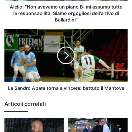
le
Aiello: "Non avevamo un piano B: mi assumo tutte
responsabilità.
le responsabilità. Siamo orgogliosi dell'arrivo di
Siamo
Ballardini"
orgogliosi
dell'arrivo
La
di
Sandro
Ballardini"
Abate
torna
a
vincere:
battuto
il
Mantova
La Sandro Abate torna a vincere: battuto il Mantova
Articoli correlati