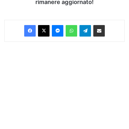
rimanere aggiornato!
Facebook
X
Messenger
WhatsApp
Telegram
Condividi via Email