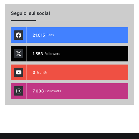
Seguici sui social
21.015
Fans
1.553
Followers
0
Iscritti
7.008
Followers