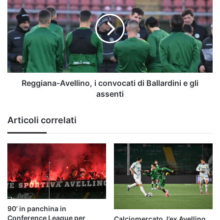
i
convocati
di
Ballardini
e
gli
assenti
Reggiana-Avellino, i convocati di Ballardini e gli
assenti
Articoli correlati
90’ in panchina in
Conference League per
Calciomercato, l’ex Avellino