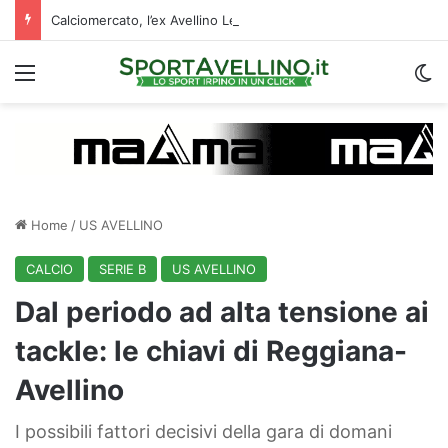
Calciomercato, l’ex Avellino Le Borgne conteso da due club cadetti: la situazione
Menu
C
Home
/
US AVELLINO
CALCIO
SERIE B
US AVELLINO
Dal periodo ad alta tensione ai
tackle: le chiavi di Reggiana-
Avellino
I possibili fattori decisivi della gara di domani