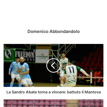
Domenico Abbondandolo
La
Sandro
Abate
torna
a
vincere:
battuto
il
Mantova
La Sandro Abate torna a vincere: battuto il Mantova
Reggiana-
Avellino,