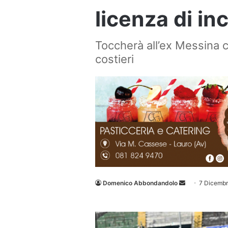
licenza di in
Toccherà all’ex Messina ce
costieri
Invia
Domenico Abbondandolo
7 Dicemb
un'email