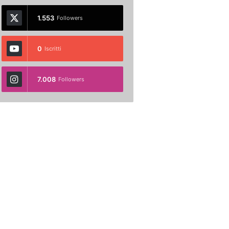
1.553
Followers
0
Iscritti
7.008
Followers