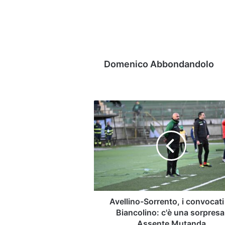
Domenico Abbondandolo
Avellino-
Sorrento,
i
convocati
di
Biancolino:
c'è
una
sorpresa.
Assente
Avellino-Sorrento, i convocati
Mutanda
Biancolino: c'è una sorpresa
Assente Mutanda