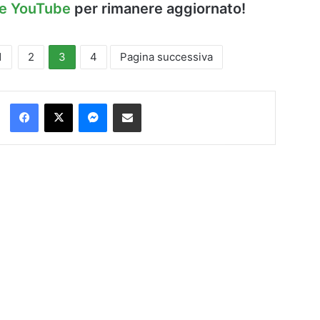
le YouTube
per rimanere aggiornato!
1
2
3
4
Pagina successiva
Facebook
X
Messenger
Condividi via Email