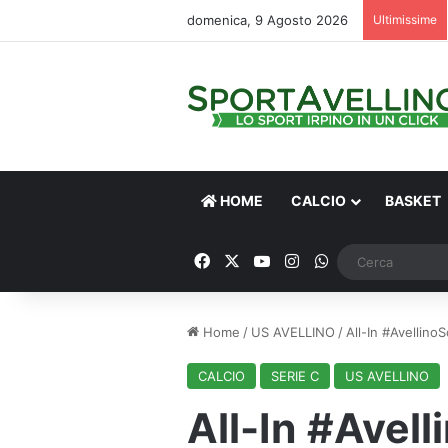
domenica, 9 Agosto 2026
Ultimissime
HOME
CALCIO
BASKET
Facebook
X
You Tube
Instagram
WhatsApp
Home
/
US AVELLINO
/
All-In #Avellino
CALCIO
SERIE C
US AVELLINO
All-In #Avell