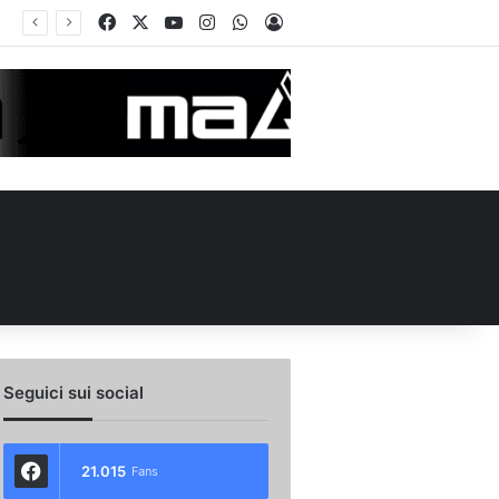
Facebook
X
You Tube
Instagram
WhatsApp
Accedi
la carica: “Speriamo di fare un grande campionato. I tifosi? Sono un fattore”
Seguici sui social
21.015
Fans