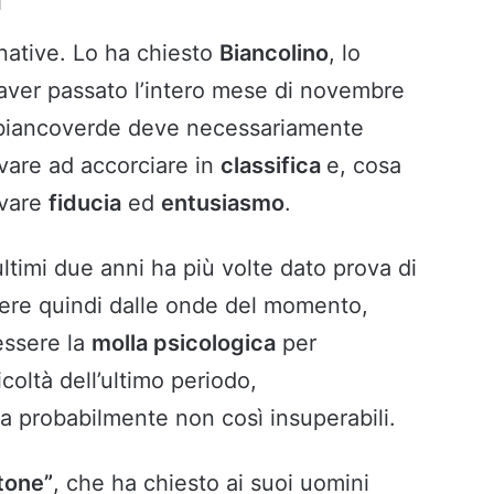
rnative. Lo ha chiesto
Biancolino
, lo
aver passato l’intero mese di novembre
 biancoverde deve necessariamente
vare ad accorciare in
classifica
e, cosa
ovare
fiducia
ed
entusiasmo
.
ltimi due anni ha più volte dato prova di
ere quindi dalle onde del momento,
essere la
molla psicologica
per
coltà dell’ultimo periodo,
 probabilmente non così insuperabili.
tone”
, che ha chiesto ai suoi uomini