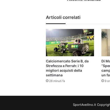
Articoli correlati
Calciomercato Serie B, da
Di Ma
Strefezza a Ferrah: i 10
“Sper
migliori acquisti della
campi
settimana
un fa
28 minuti fa
9 or
SportAvellino.it Copyrig