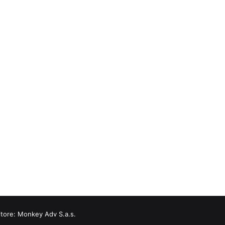
itore:
Monkey Adv S.a.s.