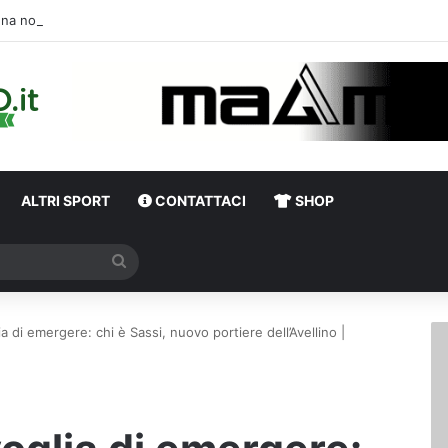
Una notte di enorme passione biancover
ALTRI SPORT
CONTATTACI
SHOP
Cerca
ia di emergere: chi è Sassi, nuovo portiere dell’Avellino |