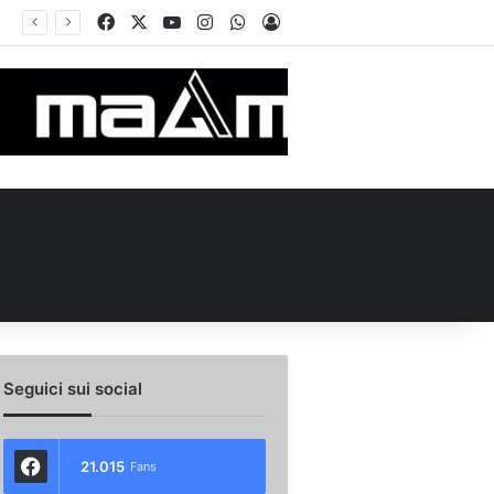
Facebook
X
You Tube
Instagram
WhatsApp
Accedi
de in Piazza Libertà: l’Avellino si proietta verso la nuova stagione
Seguici sui social
21.015
Fans