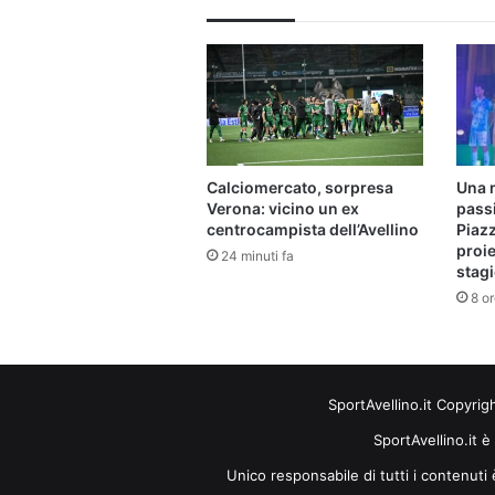
Calciomercato, sorpresa
Una 
Verona: vicino un ex
pass
centrocampista dell’Avellino
Piazz
proie
24 minuti fa
stag
8 or
SportAvellino.it Copyrig
SportAvellino.it è
Unico responsabile di tutti i contenut