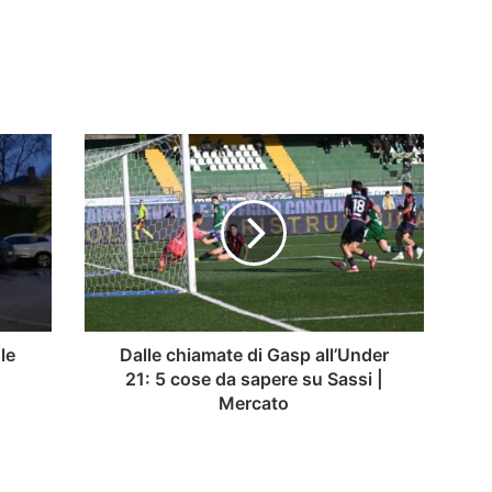
Dalle
chiamate
di
Gasp
all’Under
21:
5
cose
da
sapere
 le
Dalle chiamate di Gasp all’Under
su
21: 5 cose da sapere su Sassi |
Sassi
Mercato
|
Mercato