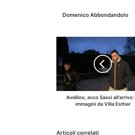
Domenico Abbondandolo
Avellino,
ecco
Sassi
all'arrivo:
le
immagini
da
Villa
Esther
Avellino, ecco Sassi all'arrivo:
immagini da Villa Esther
Articoli correlati