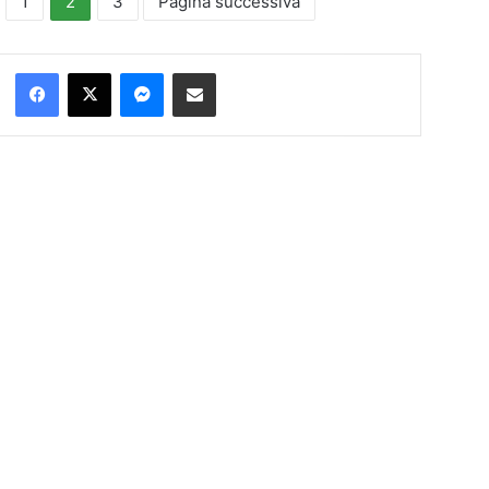
1
2
3
Pagina successiva
Facebook
X
Messenger
Condividi via Email