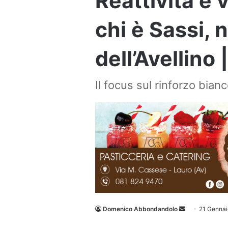
Reattività e 
chi è Sassi, 
dell’Avellino
Il focus sul rinforzo bia
Invia
Domenico Abbondandolo
21 Gennai
un'email