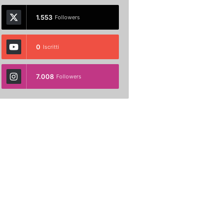
1.553
Followers
0
Iscritti
7.008
Followers