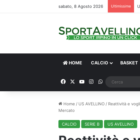
sabato, 8 Agosto 2026
Ultimissime
HOME
CALCIO
BASKET
Facebook
X
You Tube
Instagram
WhatsApp
Home
/
US AVELLINO
/
Reattività e vogl
Mercato
CALCIO
SERIE B
US AVELLINO