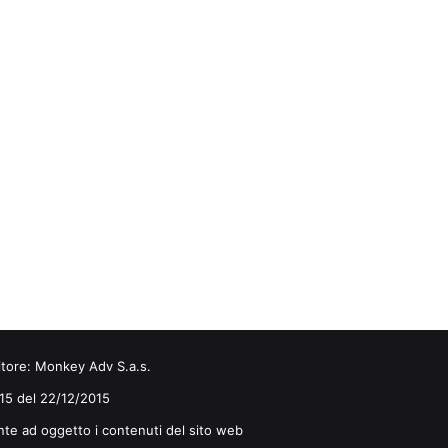
itore:
Monkey Adv S.a.s.
0/15 del 22/12/2015
nte ad oggetto i contenuti del sito web