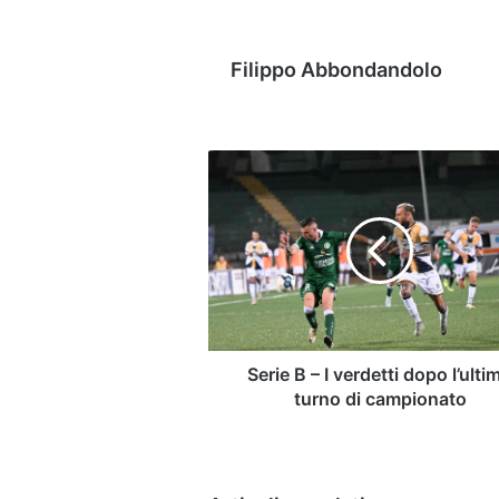
Filippo Abbondandolo
Serie
B
–
I
verdetti
dopo
l’ultimo
turno
di
campionato
Serie B – I verdetti dopo l’ulti
turno di campionato