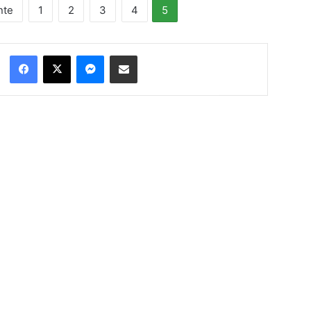
nte
1
2
3
4
5
Facebook
X
Messenger
Condividi via Email