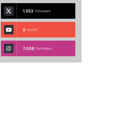
1.553
Followers
0
Iscritti
7.008
Followers