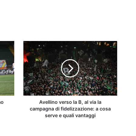
Avellino
verso
la
B,
al
via
la
campagna
di
fidelizzazione:
mo
Avellino verso la B, al via la
a
campagna di fidelizzazione: a cosa
cosa
serve e quali vantaggi
serve
e
quali