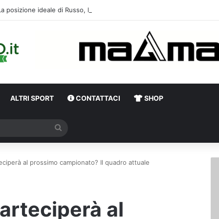
ALTRI SPORT
CONTATTACI
SHOP
Cerca
teciperà al prossimo campionato? Il quadro attuale
parteciperà al