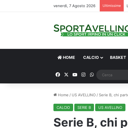
venerdì, 7 Agosto 2026
Ultimissime
HOME
CALCIO
BASKET
Facebook
X
You Tube
Instagram
WhatsApp
Home
/
US AVELLINO
/
Serie B, chi par
CALCIO
SERIE B
US AVELLINO
Serie B, chi 