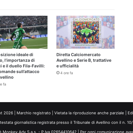
vantaggi
sizione ideale di
Diretta Calciomercato
, l’importanza di
Avellino e Serie B, trattative
 e il duello Fila‑Favilli:
e ufficialità
omande sull’attacco
4 ore fa
Avellino
e fa
ht 2026 | Marchio registrato | Vietata la riproduzione anche parziale | Ed
 testata giornalistica registrata presso il Tribunale di Avellino con il n. 1
i è Monkey Adv S.a.s. - P.Iva 02654410642 | Per ogni comunicazione ave