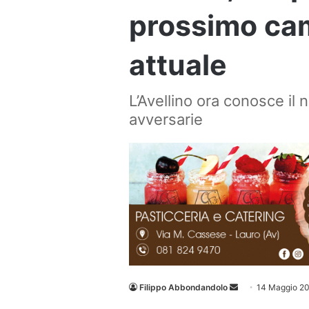
prossimo cam
attuale
L’Avellino ora conosce il
avversarie
Invia
Filippo Abbondandolo
14 Maggio 2
un'email