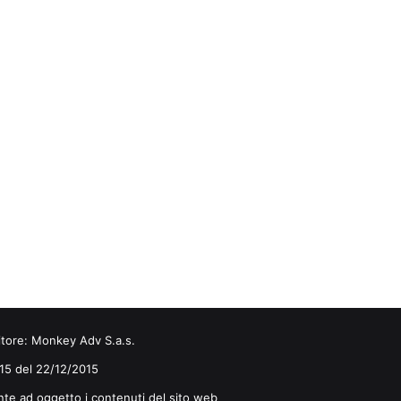
itore:
Monkey Adv S.a.s.
0/15 del 22/12/2015
nte ad oggetto i contenuti del sito web