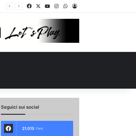
Facebook
X
You Tube
Instagram
WhatsApp
Accedi
La posizione ideale di Russo, l’importanza di Biasci e il duello Fila‑Favilli: tre domande sull’attacco dell’Avellino
Seguici sui social
21.015
Fans