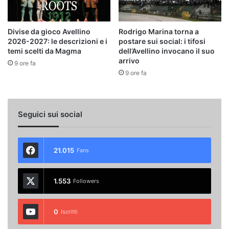
Divise da gioco Avellino
Rodrigo Marina torna a
2026-2027: le descrizioni e i
postare sui social: i tifosi
temi scelti da Magma
dell’Avellino invocano il suo
arrivo
9 ore fa
9 ore fa
Seguici sui social
21.015
Fans
1.553
Followers
0
Iscritti