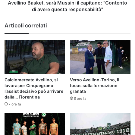
questa
Avellino Basket, sarà Mussini il capitano: "Contento
responsabilità"
di avere questa responsabilità"
Articoli correlati
Calciomercato Avellino, si
Verso Avellino-Torino, il
lavora per Cinquegrano:
focus sulla formazione
l’assist decisivo può arrivare
granata
dalla… Fiorentina
8 ore fa
7 ore fa