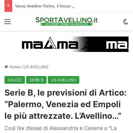
Verso Avellino-Torino, il focus sulla formazione granata
Menu
C
Home
/
US AVELLINO
CALCIO
SERIE B
US AVELLINO
Serie B, le previsioni di Artico:
“Palermo, Venezia ed Empoli
le più attrezzate. L’Avellino…”
Così l’ex diesse di Alessandria e Cesena a “La