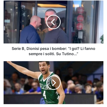
Serie
B,
Dionisi
pesa
i
bomber:
“I
gol?
Li
fanno
Serie B, Dionisi pesa i bomber: “I gol? Li fanno
sempre
sempre i soliti. Su Tutino…”
i
soliti.
Avellino
Su
Basket,
Tutino…”
sarà
Mussini
il
capitano:
"Contento
di
avere