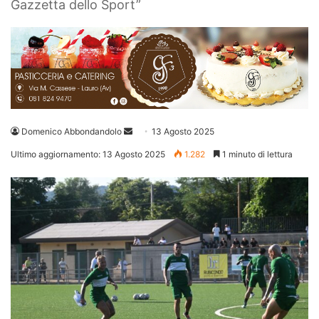
Gazzetta dello Sport”
Invia
Domenico Abbondandolo
13 Agosto 2025
un'email
Ultimo aggiornamento: 13 Agosto 2025
1.282
1 minuto di lettura