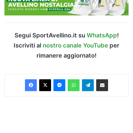
Segui SportAvellino.it su
WhatsApp
!
Iscriviti al
nostro canale YouTube
per
rimanere aggiornato!
Facebook
X
Messenger
WhatsApp
Telegram
Condividi via Email