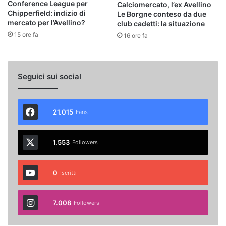
Conference League per
Calciomercato, l’ex Avellino
Chipperfield: indizio di
Le Borgne conteso da due
mercato per l’Avellino?
club cadetti: la situazione
15 ore fa
16 ore fa
Seguici sui social
21.015
Fans
1.553
Followers
0
Iscritti
7.008
Followers