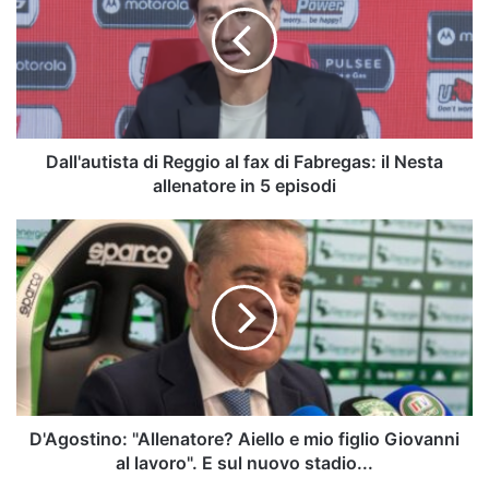
al
fax
di
Fabregas:
il
Nesta
allenatore
Dall'autista di Reggio al fax di Fabregas: il Nesta
in
allenatore in 5 episodi
5
episodi
D'Agostino:
"Allenatore?
Aiello
e
mio
figlio
Giovanni
al
lavoro".
E
D'Agostino: "Allenatore? Aiello e mio figlio Giovanni
sul
al lavoro". E sul nuovo stadio...
nuovo