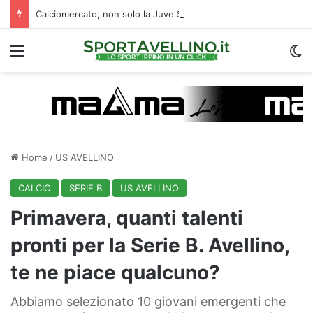
Calciomercato, non solo la Juve Stabia: un altro club di B segue l’ex Avellino Kumi
Menu
C
Home
/
US AVELLINO
CALCIO
SERIE B
US AVELLINO
Primavera, quanti talenti
pronti per la Serie B. Avellino,
te ne piace qualcuno?
Abbiamo selezionato 10 giovani emergenti che