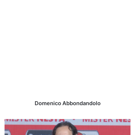
Domenico Abbondandolo
Dall'autista
di
Reggio