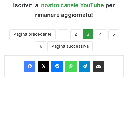
Iscriviti al
nostro canale YouTube
per
rimanere aggiornato!
Pagina precedente
1
2
3
4
5
6
Pagina successiva
Facebook
X
Messenger
WhatsApp
Telegram
Condividi via Email