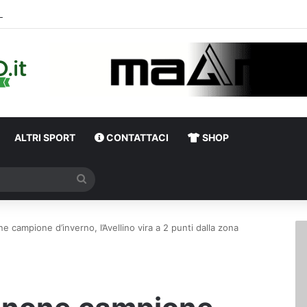
’Avellino stringe per Cinquegrano: c’è un X factor che avvalora il suo arri
ALTRI SPORT
CONTATTACI
SHOP
Cerca
e campione d’inverno, l’Avellino vira a 2 punti dalla zona