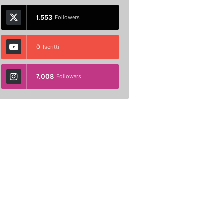
1.553
Followers
0
Iscritti
7.008
Followers