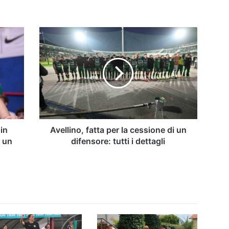
Avellino,
fatta
per
la
cessione
di
un
difensore:
tutti
i
in
Avellino, fatta per la cessione di un
dettagli
r un
difensore: tutti i dettagli