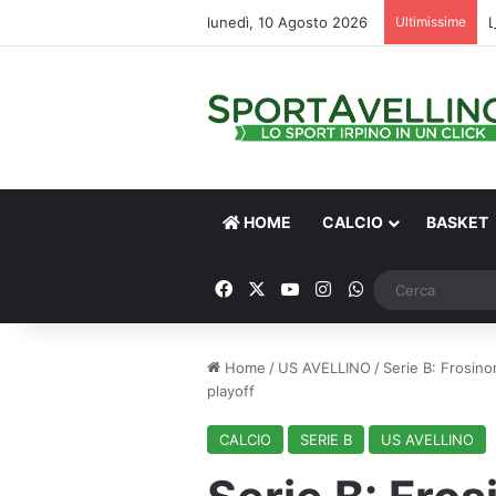
lunedì, 10 Agosto 2026
Ultimissime
L
HOME
CALCIO
BASKET
Facebook
X
You Tube
Instagram
WhatsApp
Home
/
US AVELLINO
/
Serie B: Frosinon
playoff
CALCIO
SERIE B
US AVELLINO