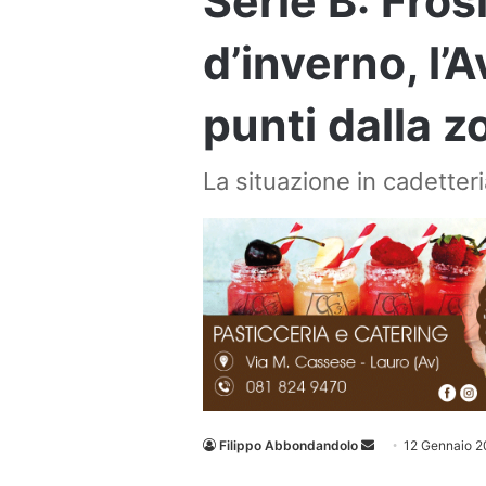
Serie B: Fro
d’inverno, l’A
punti dalla z
La situazione in cadetteri
Invia
Filippo Abbondandolo
12 Gennaio 2
un'email