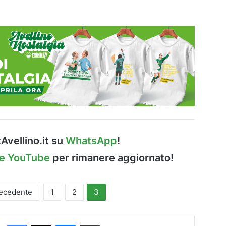
Avellino.it su
WhatsApp
!
le YouTube
per rimanere aggiornato!
recedente
1
2
3
Facebook
X
Messenger
Condividi via Email