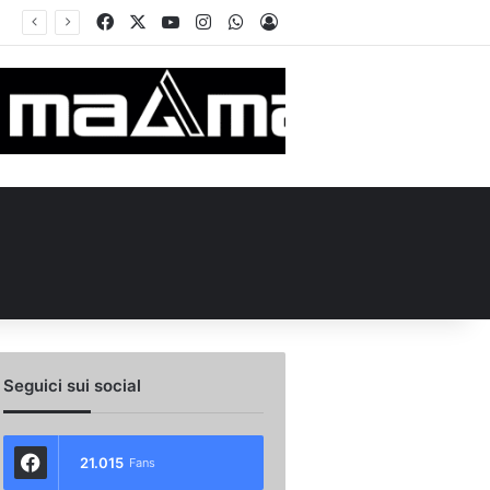
Facebook
X
You Tube
Instagram
WhatsApp
Accedi
vo
Seguici sui social
21.015
Fans