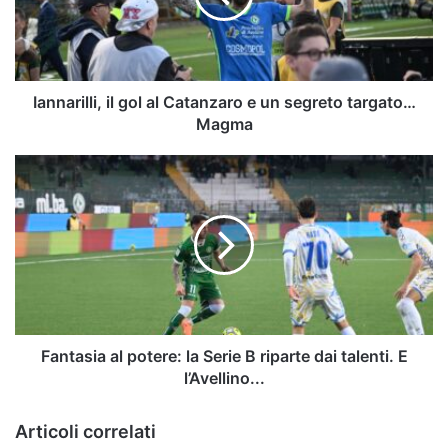
e
un
segreto
targato…
Magma
Iannarilli, il gol al Catanzaro e un segreto targato…
Magma
Fantasia
al
potere:
la
Serie
B
riparte
dai
talenti.
E
Fantasia al potere: la Serie B riparte dai talenti. E
l’Avellino...
l’Avellino...
Articoli correlati