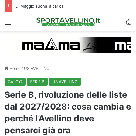
Di Maggio suona la carica: “Speriamo di fare un grande campionato. I tifosi? Sono un fattore”
Menu
C
Home
/
US AVELLINO
CALCIO
SERIE B
US AVELLINO
Serie B, rivoluzione delle liste
dal 2027/2028: cosa cambia e
perché l’Avellino deve
pensarci già ora