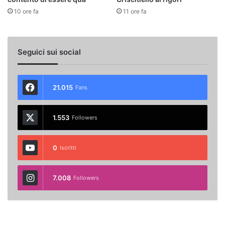
10 ore fa
11 ore fa
Seguici sui social
21.015
Fans
1.553
Followers
0
Iscritti
7.008
Followers