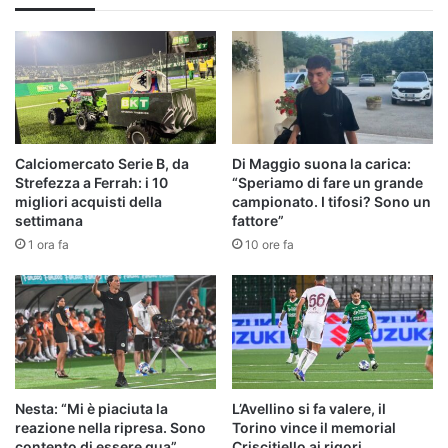
Calciomercato Serie B, da
Di Maggio suona la carica:
Strefezza a Ferrah: i 10
“Speriamo di fare un grande
migliori acquisti della
campionato. I tifosi? Sono un
settimana
fattore”
1 ora fa
10 ore fa
Nesta: “Mi è piaciuta la
L’Avellino si fa valere, il
reazione nella ripresa. Sono
Torino vince il memorial
contento di essere qua”
Criscitiello ai rigori