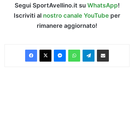
Segui SportAvellino.it su
WhatsApp
!
Iscriviti al
nostro canale YouTube
per
rimanere aggiornato!
Facebook
X
Messenger
WhatsApp
Telegram
Condividi via Email