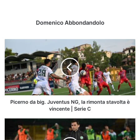
Domenico Abbondandolo
Picerno
da
big.
Juventus
NG,
la
rimonta
stavolta
è
vincente
Picerno da big. Juventus NG, la rimonta stavolta è
|
vincente | Serie C
Serie
C
Pazienza
salva
la