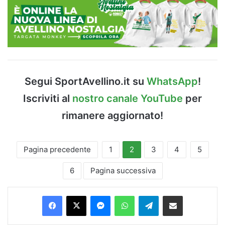
Segui SportAvellino.it su
WhatsApp
!
Iscriviti al
nostro canale YouTube
per
rimanere aggiornato!
Pagina precedente
1
2
3
4
5
6
Pagina successiva
Facebook
X
Messenger
WhatsApp
Telegram
Condividi via Email