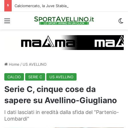
Calciomercato, la Juve Stabia supera il Vicenza per un ex Avellino: le ultime
Menu
C
Home
/
US AVELLINO
CALCIO
SERIE C
US AVELLINO
Serie C, cinque cose da
sapere su Avellino-Giugliano
I dati lasciati in eredità dalla sfida del “Partenio-
Lombardi”