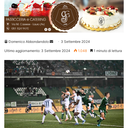
Invia
Domenico Abbondandolo
3 Settembre 2024
un'email
Ultimo aggiornamento: 3 Settembre 2024
1.048
1 minuto di lettura