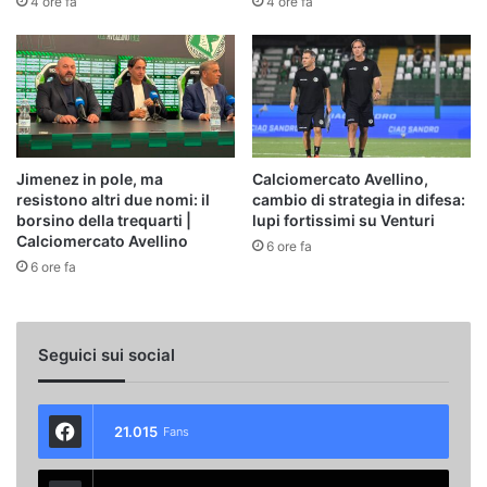
4 ore fa
4 ore fa
Jimenez in pole, ma
Calciomercato Avellino,
resistono altri due nomi: il
cambio di strategia in difesa:
borsino della trequarti |
lupi fortissimi su Venturi
Calciomercato Avellino
6 ore fa
6 ore fa
Seguici sui social
21.015
Fans