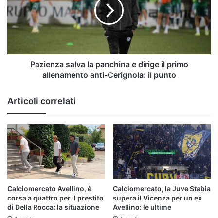
panchina
e
dirige
il
primo
allenamento
anti-
Pazienza salva la panchina e dirige il primo
Cerignola:
allenamento anti-Cerignola: il punto
il
punto
Articoli correlati
Calciomercato Avellino, è
Calciomercato, la Juve Stabia
corsa a quattro per il prestito
supera il Vicenza per un ex
di Della Rocca: la situazione
Avellino: le ultime