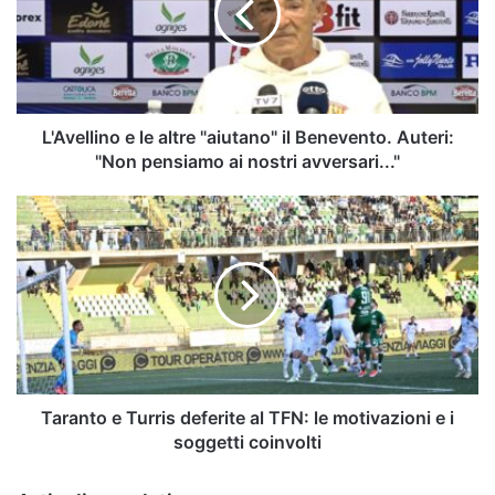
"aiutano"
il
Benevento.
Auteri:
"Non
pensiamo
L'Avellino e le altre "aiutano" il Benevento. Auteri:
ai
"Non pensiamo ai nostri avversari..."
nostri
avversari..."
Taranto
e
Turris
deferite
al
TFN:
le
motivazioni
e
i
Taranto e Turris deferite al TFN: le motivazioni e i
soggetti
soggetti coinvolti
coinvolti