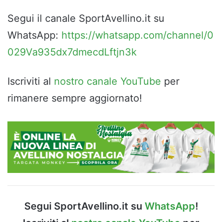
Segui il canale SportAvellino.it su
WhatsApp:
https://whatsapp.com/channel/0
029Va935dx7dmecdLftjn3k
Iscriviti al
nostro canale YouTube
per
rimanere sempre aggiornato!
Segui SportAvellino.it su
WhatsApp
!