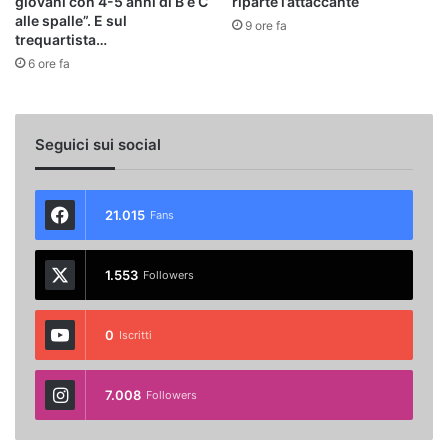
giovani con 4-5 anni di B e C
riparte l’attaccante
alle spalle”. E sul
9 ore fa
trequartista…
6 ore fa
Seguici sui social
21.015
Fans
1.553
Followers
0
Iscritti
7.008
Followers