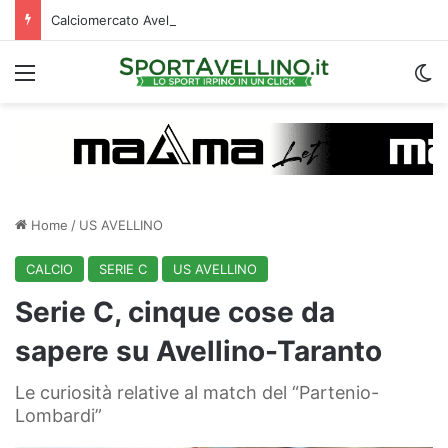
Calciomercato Avellino, preso un esterno classe 2008 dalla Roma: i dettagli
Menu
C
Home
/
US AVELLINO
CALCIO
SERIE C
US AVELLINO
Serie C, cinque cose da
sapere su Avellino-Taranto
Le curiosità relative al match del “Partenio-
Lombardi”