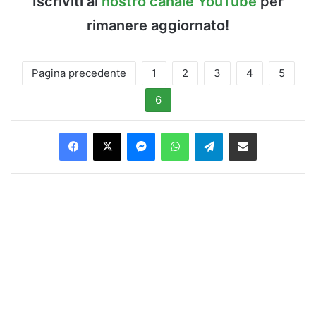
Iscriviti al
nostro canale YouTube
per
rimanere aggiornato!
Pagina precedente
1
2
3
4
5
6
Facebook
X
Messenger
WhatsApp
Telegram
Condividi via Email