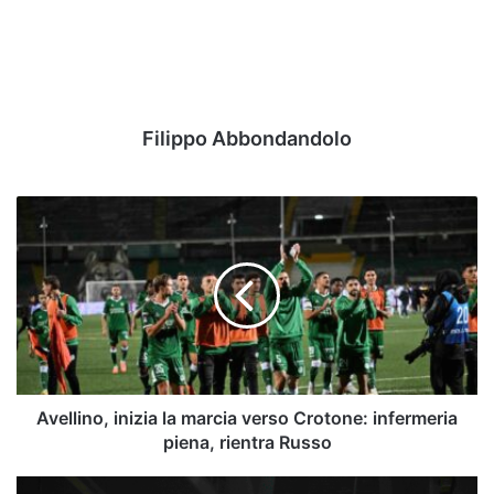
Filippo Abbondandolo
Avellino,
inizia
la
marcia
verso
Crotone:
infermeria
piena,
rientra
Russo
Avellino, inizia la marcia verso Crotone: infermeria
piena, rientra Russo
L’Avellino