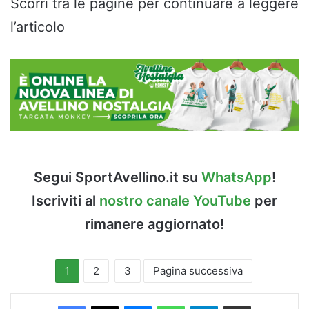
Scorri tra le pagine per continuare a leggere
l’articolo
Segui SportAvellino.it su
WhatsApp
!
Iscriviti al
nostro canale YouTube
per
rimanere aggiornato!
1
2
3
Pagina successiva
Facebook
X
Messenger
WhatsApp
Telegram
Condividi via Email