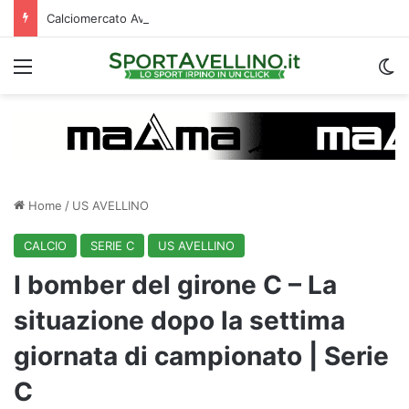
Calciomercato Avellino, cambio di strategia in difesa: lupi fortissimi su Venturi
Menu
C
Home
/
US AVELLINO
CALCIO
SERIE C
US AVELLINO
I bomber del girone C – La
situazione dopo la settima
giornata di campionato | Serie
C