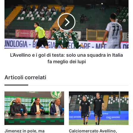
e
i
gol
di
testa:
solo
una
squadra
in
L’Avellino e i gol di testa: solo una squadra in Italia
Italia
fa meglio dei lupi
fa
meglio
Articoli correlati
dei
lupi
Jimenez in pole, ma
Calciomercato Avellino,