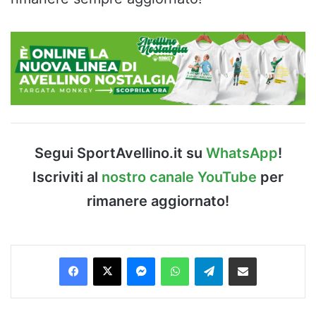
Segui SportAvellino.it su
WhatsApp
!
Iscriviti al
nostro canale YouTube
per
rimanere aggiornato!
Facebook
X
Messenger
WhatsApp
Telegram
Condividi via Email