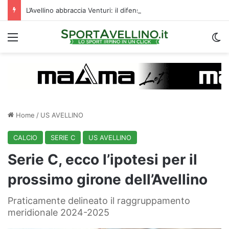
L’Avellino abbraccia Venturi: il difensore ritroverà cinque ex compagni di squadra
Menu
C
Home
/
US AVELLINO
CALCIO
SERIE C
US AVELLINO
Serie C, ecco l’ipotesi per il
prossimo girone dell’Avellino
Praticamente delineato il raggruppamento
meridionale 2024-2025