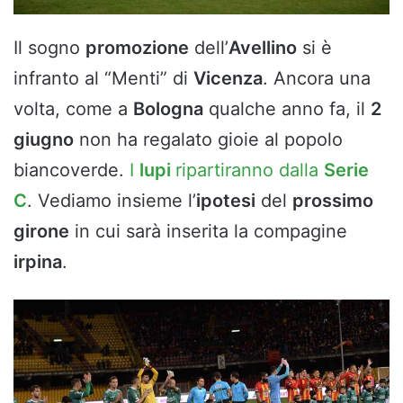
Il sogno
promozione
dell’
Avellino
si è
infranto al “Menti” di
Vicenza
. Ancora una
volta, come a
Bologna
qualche anno fa, il
2
giugno
non ha regalato gioie al popolo
biancoverde.
I
lupi
ripartiranno dalla
Serie
C
. Vediamo insieme l’
ipotesi
del
prossimo
girone
in cui sarà inserita la compagine
irpina
.