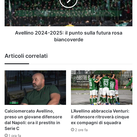
sulla
futura
rosa
biancoverde
Avellino 2024-2025: il punto sulla futura rosa
biancoverde
Articoli correlati
Calciomercato Avellino,
L’Avellino abbraccia Venturi:
preso un giovane difensore
il difensore ritroverà cinque
dal Napoli: ora il prestito in
ex compagni di squadra
Serie C
2 ore fa
1 ora fa