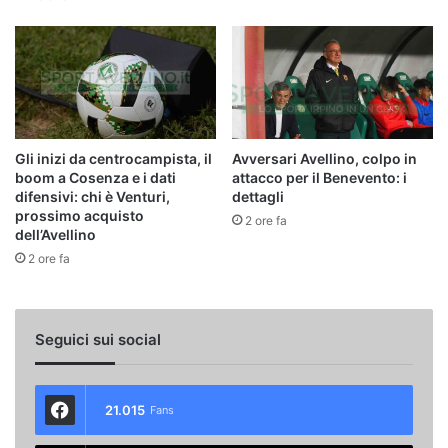
Gli inizi da centrocampista, il
Avversari Avellino, colpo in
boom a Cosenza e i dati
attacco per il Benevento: i
difensivi: chi è Venturi,
dettagli
prossimo acquisto
2 ore fa
dell’Avellino
2 ore fa
Seguici sui social
21.015
Fans