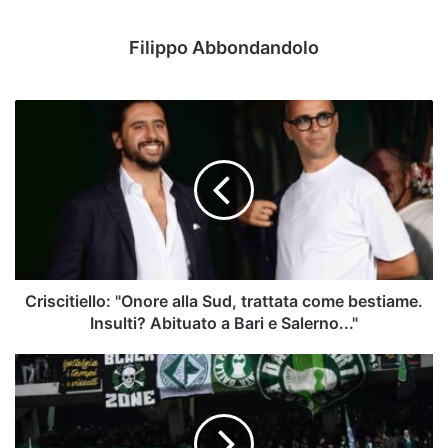
Filippo Abbondandolo
Criscitiello:
"Onore
alla
Sud,
trattata
come
bestiame.
Insulti?
Abituato
a
Criscitiello: "Onore alla Sud, trattata come bestiame.
Bari
Insulti? Abituato a Bari e Salerno..."
e
Salerno..."
Avellino
2024-
2025:
il
punto