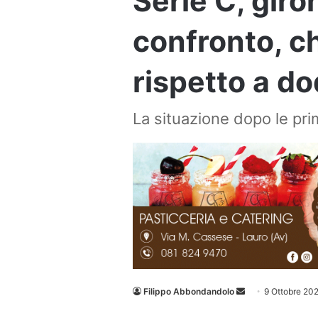
Serie C, giro
confronto, ch
rispetto a do
La situazione dopo le pri
Invia
Filippo Abbondandolo
9 Ottobre 20
un'email