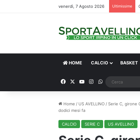
venerdì, 7 Agosto 2026
Ultimissime
HOME
CALCIO
BASKET
Facebook
X
You Tube
Instagram
WhatsApp
Home
/
US AVELLINO
/
Serie C, girone 
dodici mesi fa
CALCIO
SERIE C
US AVELLINO