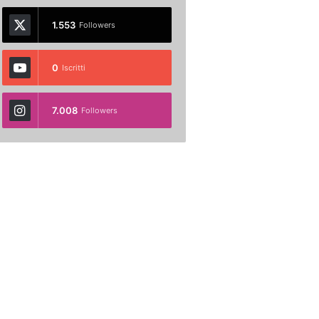
1.553
Followers
0
Iscritti
7.008
Followers