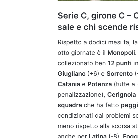
Serie C, girone C – 
sale e chi scende ri
Rispetto a dodici mesi fa, l
otto giornate è il
Monopoli
.
collezionato ben
12 punti
in
Giugliano
(+6) e
Sorrento
(
Catania
e
Potenza
(tutte a 
penalizzazione),
Cerignola
squadra
che ha fatto
pegg
condizionati dai problemi s
meno rispetto alla scorsa s
anche per
Latina
(-8),
Fogg