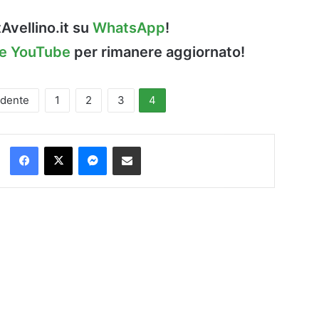
Avellino.it su
WhatsApp
!
le YouTube
per rimanere aggiornato!
edente
1
2
3
4
Facebook
X
Messenger
Condividi via Email