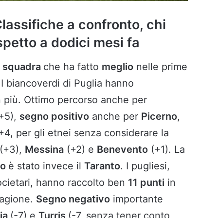
Classifiche a confronto, chi
spetto a dodici mesi fa
a
squadra
che ha fatto
meglio
nelle prime
 I biancoverdi di Puglia hanno
 più. Ottimo percorso anche per
+5),
segno positivo
anche per
Picerno
,
+4, per gli etnei senza considerare la
(+3),
Messina
(+2) e
Benevento
(+1). La
io
è stato invece il
Taranto
. I pugliesi,
ocietari, hanno raccolto ben
11 punti
in
tagione.
Segno negativo
importante
ia
(-7) e
Turris
(-7, senza tener conto