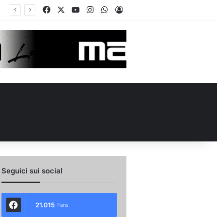
Facebook
X
You Tube
Instagram
WhatsApp
Accedi
o scambio con il Catania: la situazione
Seguici sui social
21.015
Fans