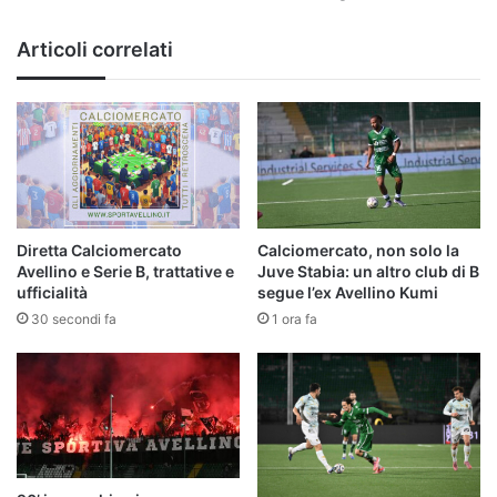
i
dettagli
Articoli correlati
Diretta Calciomercato
Calciomercato, non solo la
Avellino e Serie B, trattative e
Juve Stabia: un altro club di B
ufficialità
segue l’ex Avellino Kumi
30 secondi fa
1 ora fa