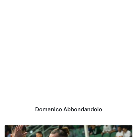
Domenico Abbondandolo
Tegola
Avellino