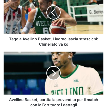
Basket,
Livorno
lascia
strascichi:
Chinellato
va
ko
Tegola Avellino Basket, Livorno lascia strascichi:
Chinellato va ko
Avellino
Basket,
partita
la
prevendita
per
il
match
con
la
Avellino Basket, partita la prevendita per il match
Fortitudo:
con la Fortitudo: i dettagli