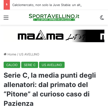
Calciomercato, non solo la Juve Stabia: un altro club di B segue l’ex Avellino Kumi
Menu
C
Home
/
US AVELLINO
CALCIO
SERIE C
US AVELLINO
Serie C, la media punti degli
allenatori: dal primato del
“Pitone” al curioso caso di
Pazienza