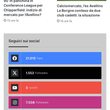
90’ in panchina in
Conference League per
Calciomercato, l’ex Avellino
Chipperfield: indizio di
Le Borgne conteso da due
mercato per l’Avellino?
club cadetti: la situazione
15 ore fa
16 ore fa
Seguici sui social
21.015
Fans
1.553
Followers
0
Iscritti
7.008
Followers