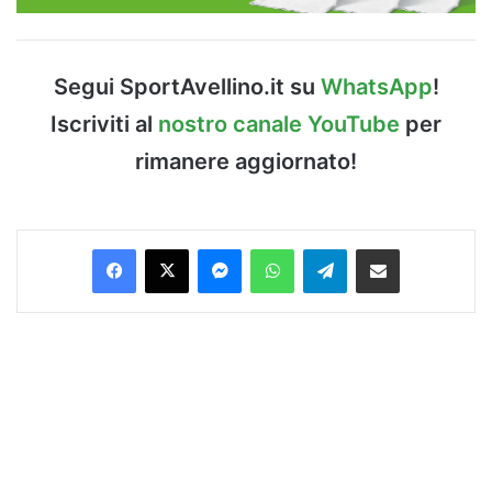
Segui SportAvellino.it su
WhatsApp
!
Iscriviti al
nostro canale YouTube
per
rimanere aggiornato!
Facebook
X
Messenger
WhatsApp
Telegram
Condividi via Email