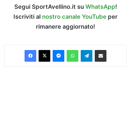
Segui SportAvellino.it su
WhatsApp
!
Iscriviti al
nostro canale YouTube
per
rimanere aggiornato!
Facebook
X
Messenger
WhatsApp
Telegram
Condividi via Email