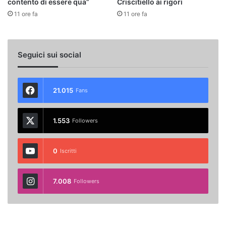
contento di essere qua”
Criscitiello ai rigori
11 ore fa
11 ore fa
Seguici sui social
21.015
Fans
1.553
Followers
0
Iscritti
7.008
Followers