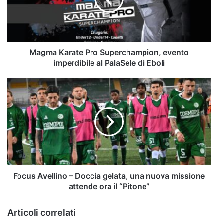
imperdibile
al
PalaSele
di
Eboli
Magma Karate Pro Superchampion, evento
imperdibile al PalaSele di Eboli
Focus
Avellino
–
Doccia
gelata,
una
nuova
missione
attende
ora
Focus Avellino – Doccia gelata, una nuova missione
il
attende ora il “Pitone”
“Pitone”
Articoli correlati