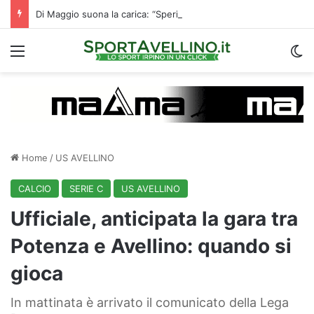
Di Maggio suona la carica: “Speriamo di fare un grande campionato. I tifosi? Sono un fattore”
Menu
C
Home
/
US AVELLINO
CALCIO
SERIE C
US AVELLINO
Ufficiale, anticipata la gara tra
Potenza e Avellino: quando si
gioca
In mattinata è arrivato il comunicato della Lega