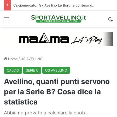
Calciomercato, l’ex Avellino Le Borgne conteso da due club cadetti: la situazione
Menu
C
Home
/
US AVELLINO
CALCIO
SERIE C
US AVELLINO
Avellino, quanti punti servono
per la Serie B? Cosa dice la
statistica
Abbiamo provato a calcolare la quota