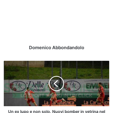
Domenico Abbondandolo
Un
ex
lupo
e
non
solo.
Nuovi
bomber
in
vetrina
Un ex lupo e non solo. Nuovi bomber in vetrina nel