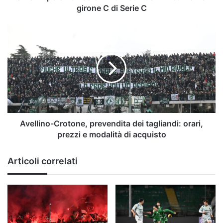
nel
girone C di Serie C
girone
C
Avellino-
di
Crotone,
Serie
prevendita
C
dei
tagliandi:
orari,
prezzi
e
modalità
di
Avellino-Crotone, prevendita dei tagliandi: orari,
acquisto
prezzi e modalità di acquisto
Articoli correlati