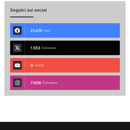
Seguici sui social
21.015
Fans
1.553
Followers
0
Iscritti
7.008
Followers