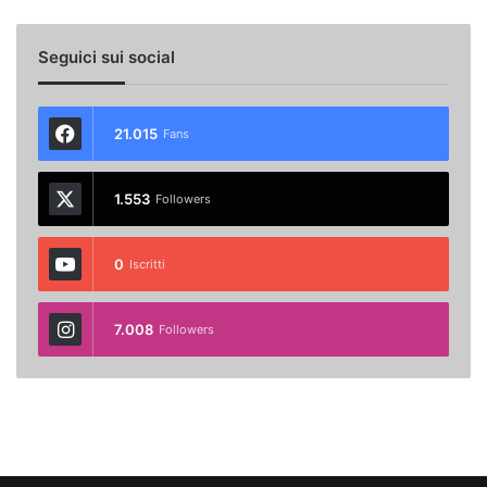
Seguici sui social
21.015
Fans
1.553
Followers
0
Iscritti
7.008
Followers