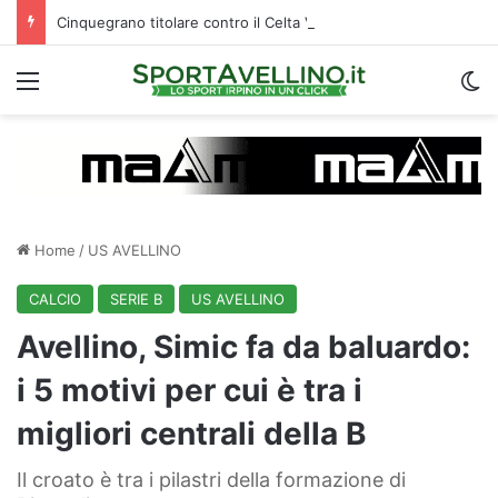
Cinquegrano titolare contro il Celta Vigo: la curiosità sul ruolo e l’attesa dell’Avellino
Menu
C
Home
/
US AVELLINO
CALCIO
SERIE B
US AVELLINO
Avellino, Simic fa da baluardo:
i 5 motivi per cui è tra i
migliori centrali della B
Il croato è tra i pilastri della formazione di