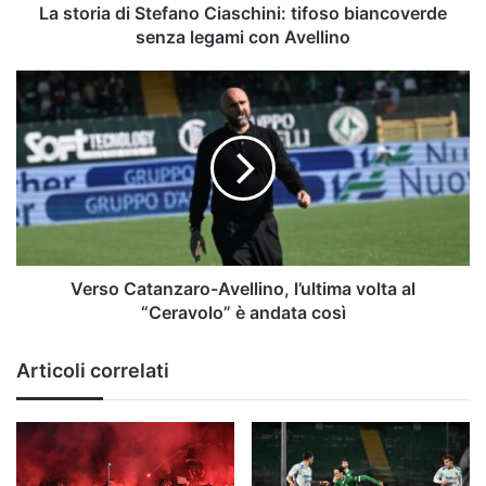
con
La storia di Stefano Ciaschini: tifoso biancoverde
Avellino
senza legami con Avellino
Verso
Catanzaro-
Avellino,
l’ultima
volta
al
“Ceravolo”
è
andata
così
Verso Catanzaro-Avellino, l’ultima volta al
“Ceravolo” è andata così
Articoli correlati