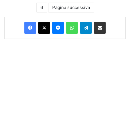
6
Pagina successiva
Facebook
X
Messenger
WhatsApp
Telegram
Condividi via Email