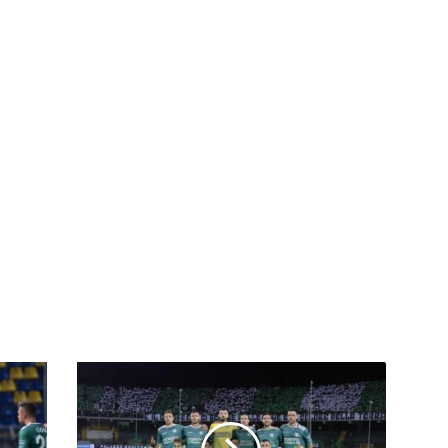
Serie
C,
le
favorite