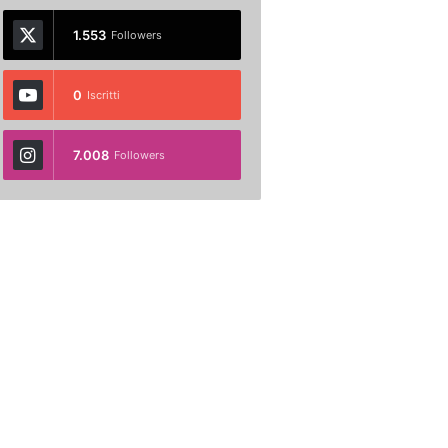
1.553
Followers
0
Iscritti
7.008
Followers