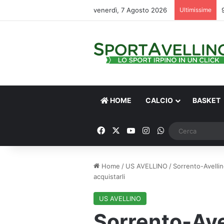
venerdì, 7 Agosto 2026
Ultimissime
HOME
CALCIO
BASKET
Facebook
X
You Tube
Instagram
WhatsApp
Home
/
US AVELLINO
/
Sorrento-Avellino
acquistarli
US AVELLINO
Sorrento-Avel