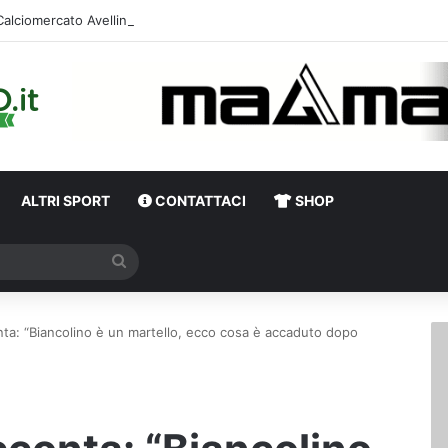
Calciomercato Avellino, primi dialoghi per un
ALTRI SPORT
CONTATTACI
SHOP
Cerca
nta: “Biancolino è un martello, ecco cosa è accaduto dopo