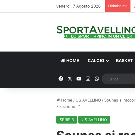
venerdì, 7 Agosto 2026
Ultimissime
HOME
CALCIO
BASKET
Facebook
X
You Tube
Instagram
WhatsApp
Home
/
US AVELLINO
/
Sounas si racco
Frosinone…”
SERIE B
US AVELLINO