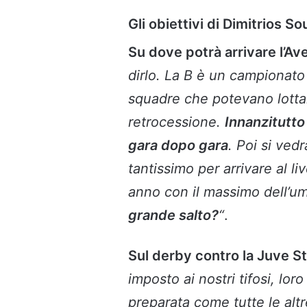
Gli obiettivi di Dimitrios S
Su dove potrà arrivare l’Av
dirlo. La B è un campionato 
squadre che potevano lottar
retrocessione.
Innanzitutto
gara dopo gara
. Poi si ved
tantissimo per arrivare al l
anno con il massimo dell’um
grande salto?
“
.
Sul derby contro la Juve St
imposto ai nostri tifosi, lor
preparata come tutte le altr