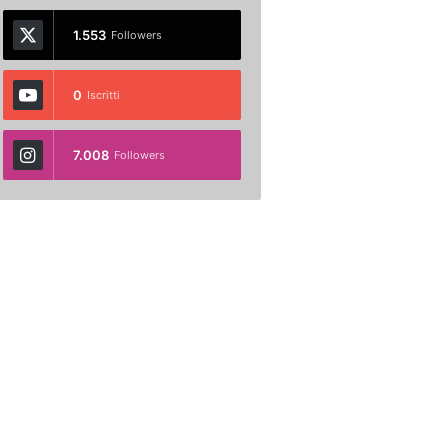
1.553
Followers
0
Iscritti
7.008
Followers