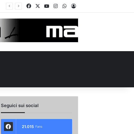
Facebook
X
You Tube
Instagram
WhatsApp
Accedi
o scambio con il Catania: la situazione
Seguici sui social
21.015
Fans