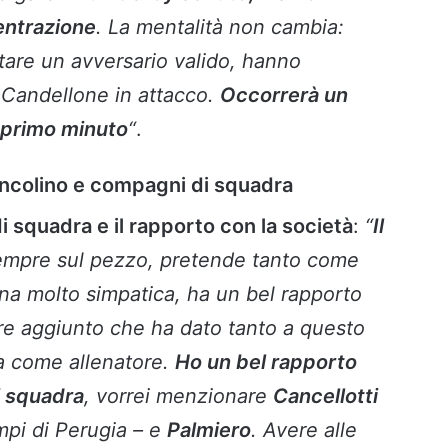
entrazione
. La mentalità non cambia:
tare un avversario valido, hanno
 Candellone in attacco.
Occorrerà un
l primo minuto
“
.
iancolino e compagni di squadra
i squadra e il rapporto con la società
:
“
Il
sempre sul pezzo, pretende tanto come
ona molto simpatica, ha un bel rapporto
ore aggiunto che ha dato tanto a questo
ia come allenatore.
Ho un bel rapporto
i squadra
, vorrei menzionare
Cancellotti
mpi di Perugia – e
Palmiero
. Avere alle