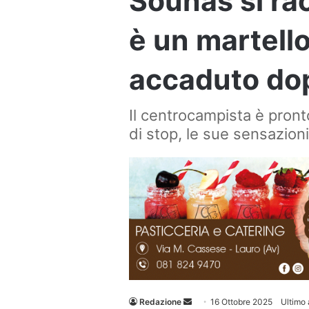
Sounas si ra
è un martell
accaduto do
Il centrocampista è pront
di stop, le sue sensazion
Invia
Redazione
16 Ottobre 2025
Ultimo