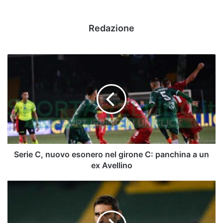
Redazione
Serie
C,
nuovo
esonero
nel
girone
C:
panchina
a
un
Serie C, nuovo esonero nel girone C: panchina a un
ex
ex Avellino
Avellino
Pazienza:
"Orgoglioso
di
rappresentare