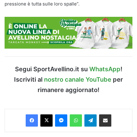
pressione è tutta sulle loro spalle”.
Segui SportAvellino.it su
WhatsApp
!
Iscriviti al
nostro canale YouTube
per
rimanere aggiornato!
Facebook
X
Messenger
WhatsApp
Telegram
Condividi via Email