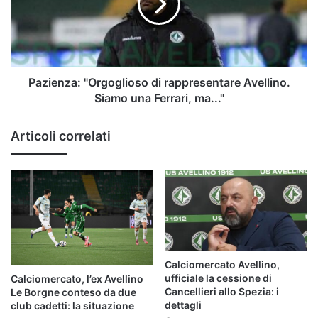
Avellino.
Siamo
una
Ferrari,
ma..."
Pazienza: "Orgoglioso di rappresentare Avellino.
Siamo una Ferrari, ma..."
Articoli correlati
Calciomercato Avellino,
ufficiale la cessione di
Calciomercato, l’ex Avellino
Cancellieri allo Spezia: i
Le Borgne conteso da due
dettagli
club cadetti: la situazione