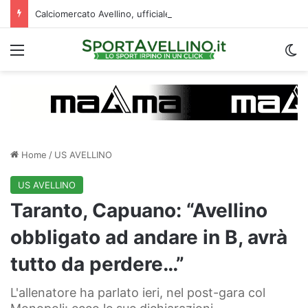
Calciomercato Avellino, ufficiale la cessione di Cancellieri allo Spezia: i dettagli
Menu
C
Home
/
US AVELLINO
US AVELLINO
Taranto, Capuano: “Avellino
obbligato ad andare in B, avrà
tutto da perdere…”
L'allenatore ha parlato ieri, nel post-gara col