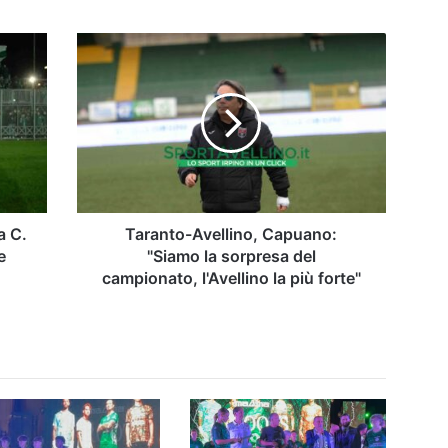
Taranto-
Avellino,
Capuano:
"Siamo
la
sorpresa
del
campionato,
l'Avellino
la
a C.
Taranto-Avellino, Capuano:
più
e
"Siamo la sorpresa del
forte"
campionato, l'Avellino la più forte"