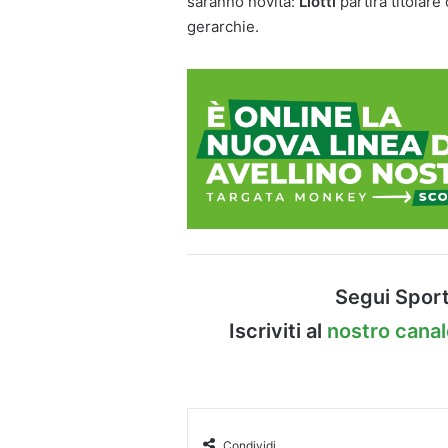
saranno novità:
Liotti
partirà titolar
gerarchie.
Segui Sport
Iscriviti al
nostro cana
Condividi