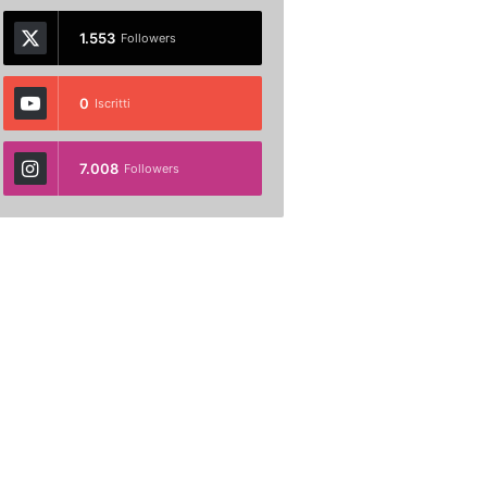
1.553
Followers
0
Iscritti
7.008
Followers