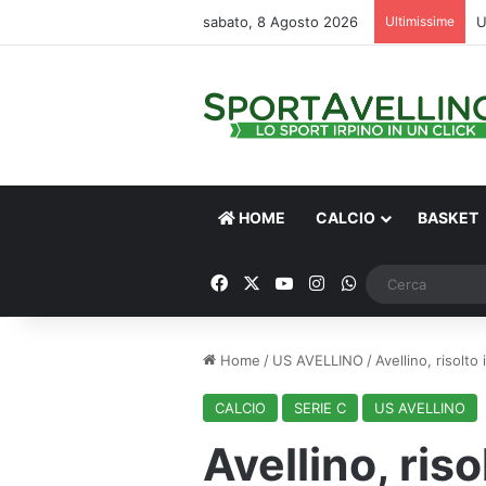
sabato, 8 Agosto 2026
Ultimissime
HOME
CALCIO
BASKET
Facebook
X
You Tube
Instagram
WhatsApp
Home
/
US AVELLINO
/
Avellino, risolto
CALCIO
SERIE C
US AVELLINO
Avellino, riso