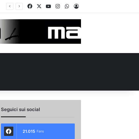
Facebook
X
You Tube
Instagram
WhatsApp
Accedi
de in Piazza Libertà: l’Avellino si proietta verso la nuova stagione
Seguici sui social
21.015
Fans