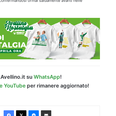
e confermandosi ormai saldamente avanti nelle
Avellino.it su
WhatsApp
!
le YouTube
per rimanere aggiornato!
Facebook
X
Messenger
Condividi via Email