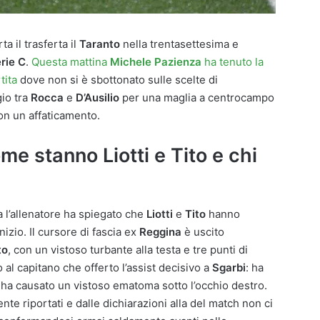
ta il trasferta il
Taranto
nella trentasettesima e
rie C
.
Questa mattina
Michele
Pazienza
ha tenuto la
tita
dove non si è sbottonato sulle scelte di
io tra
Rocca
e
D’Ausilio
per una maglia a centrocampo
on un affaticamento.
me stanno Liotti e Tito e chi
a l’allenatore ha spiegato che
Liotti
e
Tito
hanno
inizio. Il cursore di fascia ex
Reggina
è uscito
to
, con un vistoso turbante alla testa e tre punti di
 al capitano che offerto l’assist decisivo a
Sgarbi
: ha
i ha causato un vistoso ematoma sotto l’occhio destro.
te riportati e dalle dichiarazioni alla del match non ci