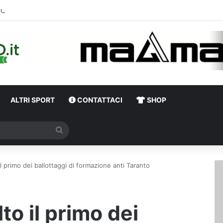
Una notte di enorme passione biancover
ALTRI SPORT
CONTATTACI
SHOP
Cerca
 il primo dei ballottaggi di formazione anti Taranto
lto il primo dei