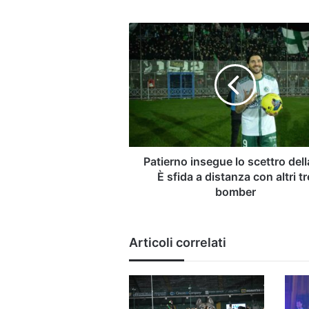
Patierno
insegue
lo
scettro
della
C.
È
sfida
a
distanza
Patierno insegue lo scettro dell
con
È sfida a distanza con altri tr
altri
bomber
tre
bomber
Articoli correlati