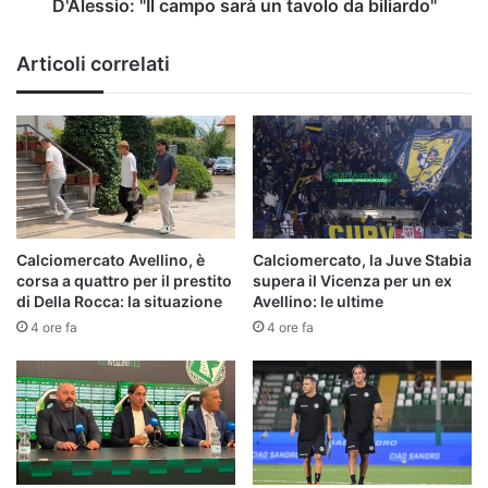
sarà
D'Alessio: "Il campo sarà un tavolo da biliardo"
un
tavolo
Articoli correlati
da
biliardo"
Calciomercato Avellino, è
Calciomercato, la Juve Stabia
corsa a quattro per il prestito
supera il Vicenza per un ex
di Della Rocca: la situazione
Avellino: le ultime
4 ore fa
4 ore fa