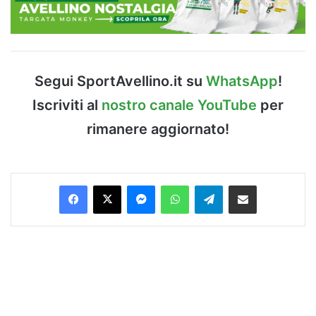
Segui SportAvellino.it su
WhatsApp
!
Iscriviti al
nostro canale YouTube
per
rimanere aggiornato!
Facebook
X
Messenger
WhatsApp
Telegram
Condividi via Email