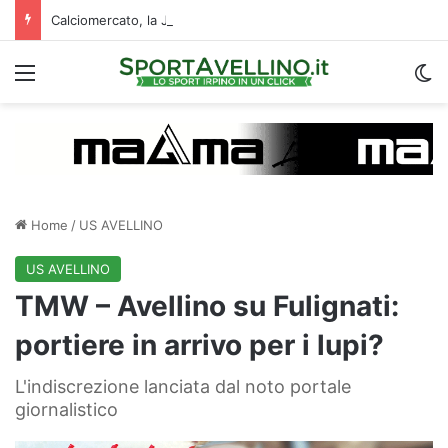
Calciomercato, la Juve Stabia supera il Vicenza per un ex Avellino: le ultime
Menu
C
Home
/
US AVELLINO
US AVELLINO
TMW – Avellino su Fulignati:
portiere in arrivo per i lupi?
L'indiscrezione lanciata dal noto portale
giornalistico