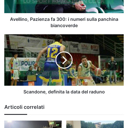
sulla
panchina
biancoverde
Avellino, Pazienza fa 300: i numeri sulla panchina
biancoverde
Scandone,
definita
la
data
del
raduno
Scandone, definita la data del raduno
Articoli correlati