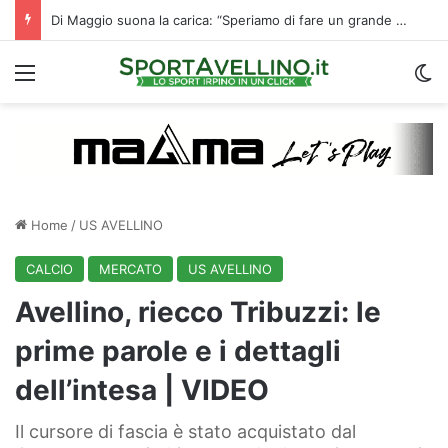
Di Maggio suona la carica: “Speriamo di fare un grande campionato. I tifosi? Sono un fattore”
Menu
C
Home
/
US AVELLINO
CALCIO
MERCATO
US AVELLINO
Avellino, riecco Tribuzzi: le
prime parole e i dettagli
dell’intesa | VIDEO
Il cursore di fascia è stato acquistato dal