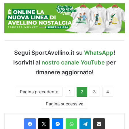
Segui SportAvellino.it su
WhatsApp
!
Iscriviti al
nostro canale YouTube
per
rimanere aggiornato!
Pagina precedente
1
2
3
4
Pagina successiva
Facebook
X
Messenger
WhatsApp
Telegram
Condividi via Email