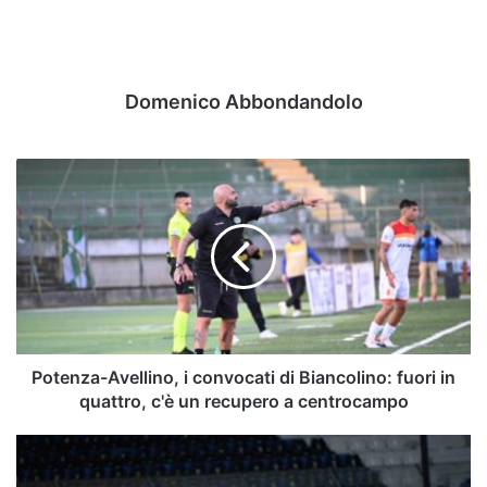
Domenico Abbondandolo
Potenza-
Avellino,
i
convocati
di
Biancolino:
fuori
in
quattro,
c'è
Potenza-Avellino, i convocati di Biancolino: fuori in
un
quattro, c'è un recupero a centrocampo
recupero
a
Bernardotto,
centrocampo
il