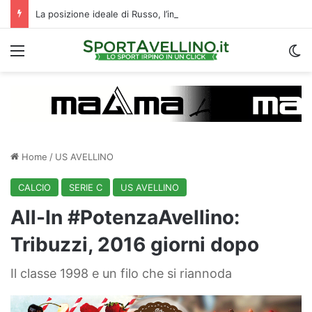
La posizione ideale di Russo, l’importanza di Biasci e il duello Fila‑Favilli: tre domande sull’attacco dell’Avellino
Menu
C
Home
/
US AVELLINO
CALCIO
SERIE C
US AVELLINO
All-In #PotenzaAvellino:
Tribuzzi, 2016 giorni dopo
Il classe 1998 e un filo che si riannoda