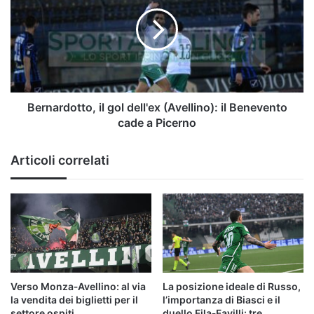
gol
dell'ex
(Avellino):
il
Benevento
cade
a
Picerno
Bernardotto, il gol dell'ex (Avellino): il Benevento
cade a Picerno
Articoli correlati
Verso Monza‑Avellino: al via
La posizione ideale di Russo,
la vendita dei biglietti per il
l’importanza di Biasci e il
settore ospiti
duello Fila‑Favilli: tre