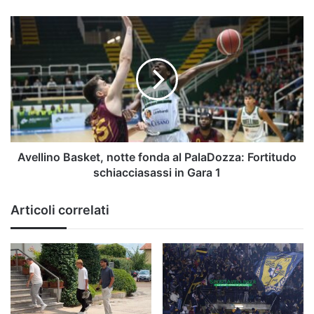
Avellino
Basket,
notte
fonda
al
PalaDozza:
Fortitudo
schiacciasassi
in
Gara
Avellino Basket, notte fonda al PalaDozza: Fortitudo
1
schiacciasassi in Gara 1
Articoli correlati