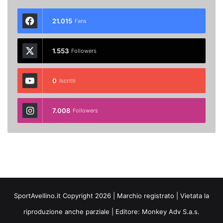
21.015
Fans
1.553
Followers
0
Iscritti
7.008
Followers
SportAvellino.it Copyright 2026 | Marchio registrato | Vietata la
riproduzione anche parziale | Editore:
Monkey Adv S.a.s.