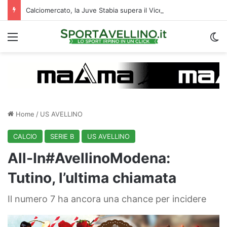
Calciomercato, la Juve Stabia supera il Vicenza per un ex Avellino: le ultime
Menu
C
Home
/
US AVELLINO
CALCIO
SERIE B
US AVELLINO
All-In#AvellinoModena:
Tutino, l’ultima chiamata
Il numero 7 ha ancora una chance per incidere