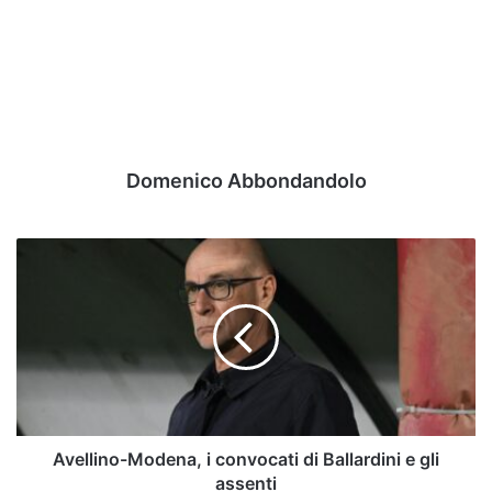
Domenico Abbondandolo
Avellino-
Modena,
i
convocati
di
Ballardini
e
gli
assenti
Avellino-Modena, i convocati di Ballardini e gli
assenti