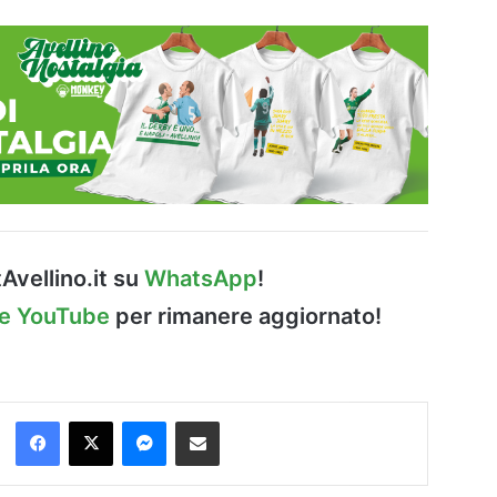
Avellino.it su
WhatsApp
!
le YouTube
per rimanere aggiornato!
Facebook
X
Messenger
Condividi via Email