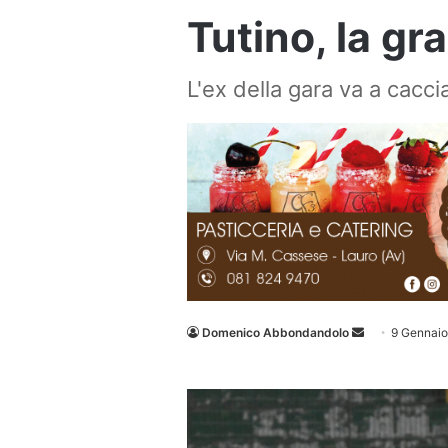
Tutino, la g
L'ex della gara va a cacci
Invia
Domenico Abbondandolo
9 Gennai
un'email