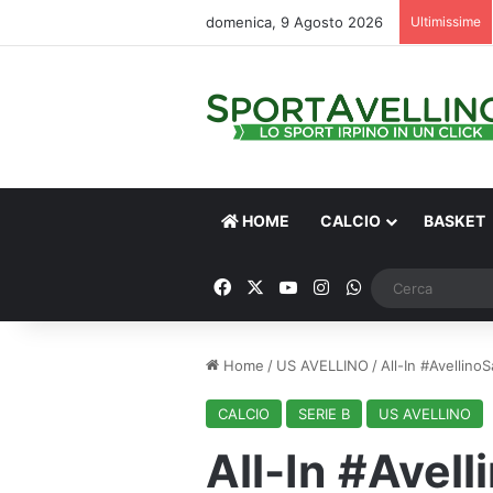
domenica, 9 Agosto 2026
Ultimissime
HOME
CALCIO
BASKET
Facebook
X
You Tube
Instagram
WhatsApp
Home
/
US AVELLINO
/
All-In #Avellino
CALCIO
SERIE B
US AVELLINO
All-In #Avel