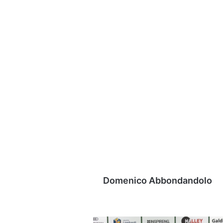
Domenico Abbondandolo
VIDEO