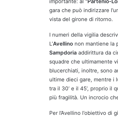
importante: al
“Partenio‑L
gara che può indirizzare l’u
vista del girone di ritorno.
I numeri della vigilia descr
L’
Avellino
non mantiene la po
Sampdoria
addirittura da 
squadre che ultimamente viv
blucerchiati, inoltre, sono 
ultime dieci gare, mentre i
tra il 30’ e il 45’, proprio i
più fragilità. Un incrocio c
Per l’Avellino l’obiettivo di 