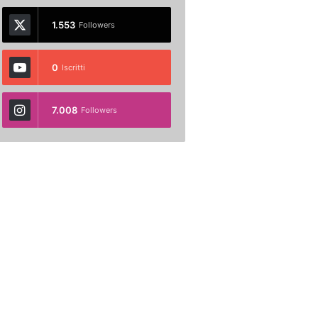
1.553
Followers
0
Iscritti
7.008
Followers