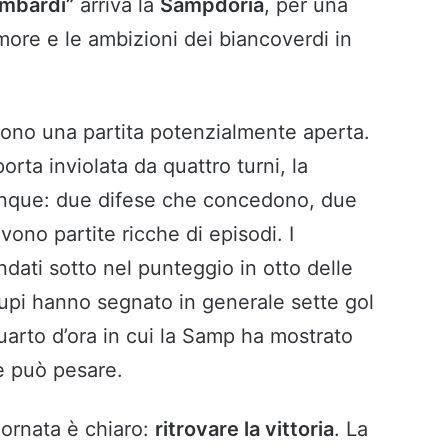
ombardi”
arriva la
Sampdoria
, per una
more e le ambizioni dei biancoverdi in
ivono una partita potenzialmente aperta.
rta inviolata da quattro turni, la
cinque: due difese che concedono, due
ono partite ricche di episodi. I
andati sotto nel punteggio in otto delle
 lupi hanno segnato in generale sette gol
l quarto d’ora in cui la Samp ha mostrato
he può pesare.
giornata è chiaro:
ritrovare la vittoria
. La