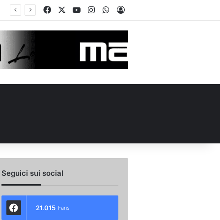
Facebook
X
You Tube
Instagram
WhatsApp
Accedi
Calciomercato, la Juve Stabia supera il Vicenza per un ex Avellino: le ultime
Seguici sui social
21.015
Fans