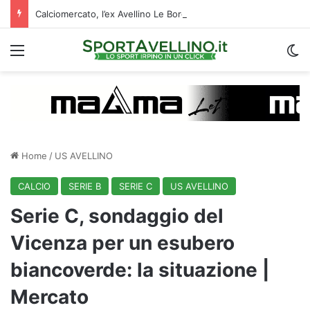
Calciomercato, l’ex Avellino Le Borgne conteso da due club cadetti: la situazione
Menu
C
Home
/
US AVELLINO
CALCIO
SERIE B
SERIE C
US AVELLINO
Serie C, sondaggio del
Vicenza per un esubero
biancoverde: la situazione |
Mercato