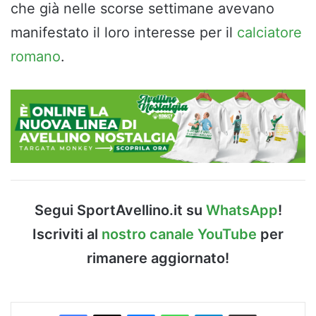
che già nelle scorse settimane avevano
manifestato il loro interesse per il
calciatore
romano
.
Segui SportAvellino.it su
WhatsApp
!
Iscriviti al
nostro canale YouTube
per
rimanere aggiornato!
Facebook
X
Messenger
WhatsApp
Telegram
Condividi via Email