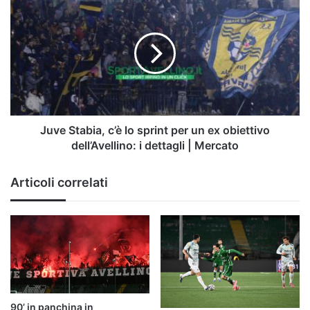
Stabia,
c’è
lo
sprint
per
un
ex
obiettivo
dell’Avellino:
Juve Stabia, c’è lo sprint per un ex obiettivo
i
dell’Avellino: i dettagli | Mercato
dettagli
|
Articoli correlati
Mercato
90’ in panchina in