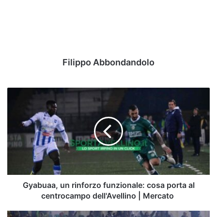
Filippo Abbondandolo
Gyabuaa,
un
rinforzo
funzionale:
cosa
porta
al
centrocampo
dell'Avellino
|
Gyabuaa, un rinforzo funzionale: cosa porta al
Mercato
centrocampo dell'Avellino | Mercato
Juve