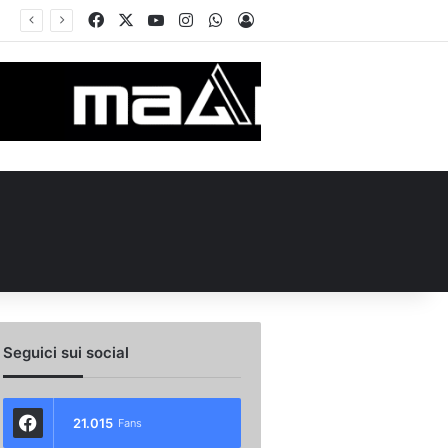
Facebook
X
You Tube
Instagram
WhatsApp
Accedi
no e Nesta: “Che questa passione ci accompagni durante la stagione”. Su mercato e stadio…
Seguici sui social
21.015
Fans