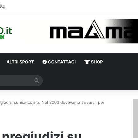
D’Agosti
ALTRI SPORT
CONTATTACI
SHOP
Cerca
egiudizi su Biancolino. Nel 2003 dovevamo salvarci, poi
 pregiudizi su