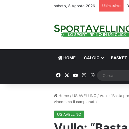
sabato, 8 Agosto 2026
Ultimissime
HOME
CALCIO
BASKET
Facebook
X
You Tube
Instagram
WhatsApp
Home
/
US AVELLINO
/
Vullo: “Basta pr
vincemmo il campionato”
US AVELLINO
Vullo: “Basta