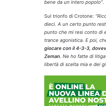
bene da un intero popolo”
.
Sul trionfo di Crotone:
“Ric
dieci. A un certo punto restò
punto che mi resi conto di 
trance agonistica. E poi, che
giocare con il 4-3-3, dovevo
Zeman
. Ne ho fatte di liti
libertà di scelta mia e dei g