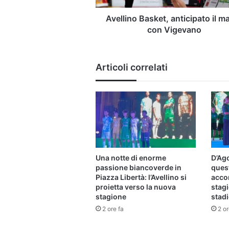
Avellino Basket, anticipato il m
con Vigevano
Articoli correlati
Una notte di enorme
D’Ago
passione biancoverde in
ques
Piazza Libertà: l’Avellino si
acco
proietta verso la nuova
stagi
stagione
stad
2 ore fa
2 or