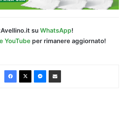
Avellino.it su
WhatsApp
!
le YouTube
per rimanere aggiornato!
Facebook
X
Messenger
Condividi via Email