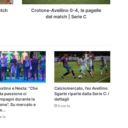
|
Serie
atch
Crotone-Avellino 0-4, le pagelle
C
del match | Serie C
stino e Nesta: “Che
Calciomercato, l’ex Avellino
ta passione ci
Sgarbi riparte dalla Serie C: i
mpagni durante la
dettagli
one”. Su mercato e
6 ore fa
io…
e fa