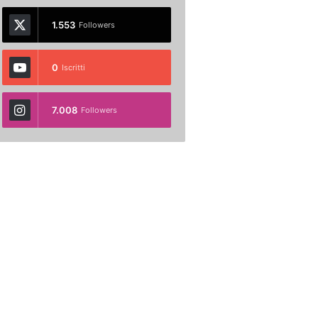
1.553
Followers
0
Iscritti
7.008
Followers