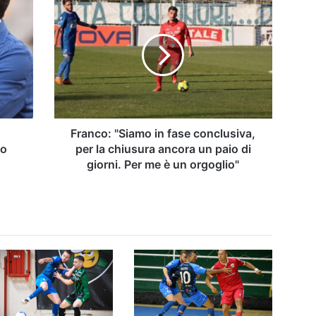
"Siamo
in
fase
conclusiva,
per
la
chiusura
ancora
un
Franco: "Siamo in fase conclusiva,
paio
co
per la chiusura ancora un paio di
di
giorni. Per me è un orgoglio"
giorni.
Per
me
è
un
orgoglio"