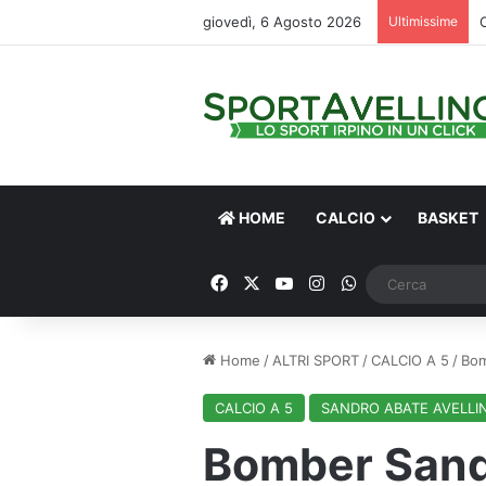
giovedì, 6 Agosto 2026
Ultimissime
C
HOME
CALCIO
BASKET
Facebook
X
You Tube
Instagram
WhatsApp
Home
/
ALTRI SPORT
/
CALCIO A 5
/
Bom
CALCIO A 5
SANDRO ABATE AVELLI
Bomber Sandr