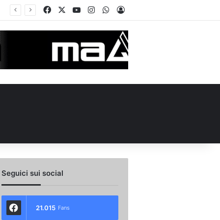
Facebook
X
You Tube
Instagram
WhatsApp
Accedi
Seguici sui social
21.015
Fans