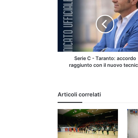
C
-
Taranto:
accordo
raggiunto
con
il
nuovo
tecnico
Serie C - Taranto: accordo
raggiunto con il nuovo tecni
Articoli correlati