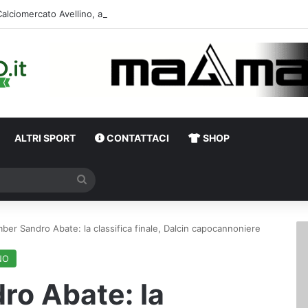
alciomercato Avellino, attesa per il futuro di Della Rocca: le ultime
ALTRI SPORT
CONTATTACI
SHOP
Cerca
ber Sandro Abate: la classifica finale, Dalcin capocannoniere
NO
o Abate: la