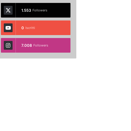
1.553
Followers
0
Iscritti
7.008
Followers