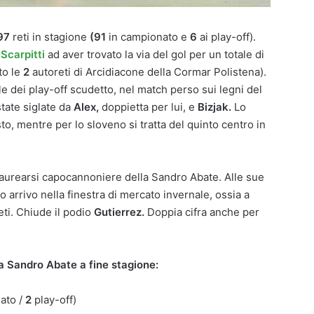
97
reti in stagione
(91
in campionato e
6
ai play-off).
Scarpitti
ad aver trovato la via del gol per un totale di
to le
2
autoreti di Arcidiacone della Cormar Polistena).
ale dei play-off scudetto, nel match perso sui legni del
 state siglate da
Alex,
doppietta per lui, e
Bizjak.
Lo
, mentre per lo sloveno si tratta del quinto centro in
aurearsi capocannoniere della Sandro Abate. Alle sue
 arrivo nella finestra di mercato invernale, ossia a
ti. Chiude il podio
Gutierrez.
Doppia cifra anche per
la Sandro Abate a fine stagione:
ato /
2
play-off)