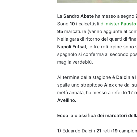
La
Sandro Abate
ha messo a segno
Sono
10
i calcettisti
di mister
Fausto 
95
marcature (vanno aggiunte al con
Nella gara di ritorno dei quarti di fin
Napoli Futsal
, le tre reti irpine sono
spagnolo si conferma al secondo posto
maglia verdeblù.
Al termine della stagione è
Dalcin
a l
spalle uno strepitoso
Alex
che dal suo
metà annata, ha messo a referto 17 re
Avellino.
Ecco la classifica dei marcatori del
1)
Eduardo Dalcin
21
reti (
19
campion