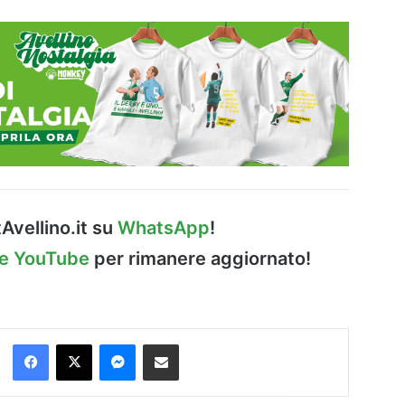
Avellino.it su
WhatsApp
!
le YouTube
per rimanere aggiornato!
Facebook
X
Messenger
Condividi via Email