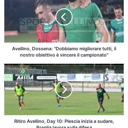
"Dobbiamo
migliorare
tutti,
il
nostro
obiettivo
è
vincere
Avellino, Dossena: "Dobbiamo migliorare tutti, il
il
nostro obiettivo è vincere il campionato"
campionato"
Ritiro
Avellino,
Day
10:
Plescia
inizia
a
sudare,
Braglia
lavora
Ritiro Avellino, Day 10: Plescia inizia a sudare,
sulla
Braglia lavora sulla difesa