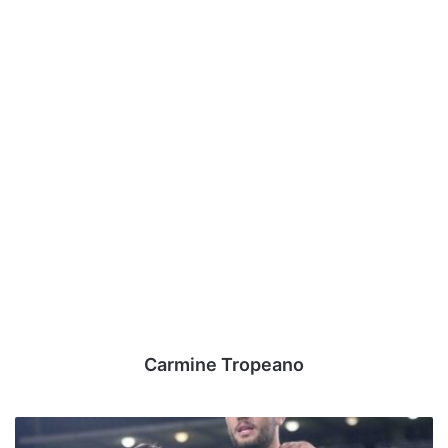
Carmine Tropeano
Avellino,
Dossena: