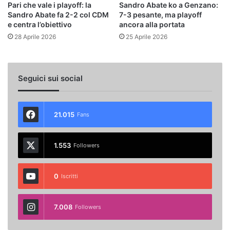
Pari che vale i playoff: la
Sandro Abate ko a Genzano:
Sandro Abate fa 2-2 col CDM
7-3 pesante, ma playoff
e centra l’obiettivo
ancora alla portata
28 Aprile 2026
25 Aprile 2026
Seguici sui social
21.015
Fans
1.553
Followers
0
Iscritti
7.008
Followers