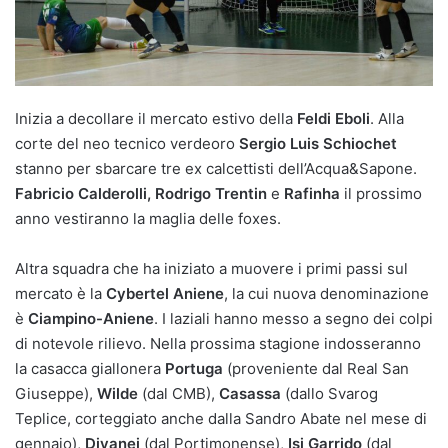
Inizia a decollare il mercato estivo della
Feldi Eboli
. Alla
corte del neo tecnico verdeoro
Sergio Luis Schiochet
stanno per sbarcare tre ex calcettisti dell’Acqua&Sapone.
Fabricio Calderolli, Rodrigo Trentin
e
Rafinha
il prossimo
anno vestiranno la maglia delle foxes.
Altra squadra che ha iniziato a muovere i primi passi sul
mercato è la
Cybertel Aniene
, la cui nuova denominazione
è
Ciampino-Aniene
. I laziali hanno messo a segno dei colpi
di notevole rilievo. Nella prossima stagione indosseranno
la casacca giallonera
Portuga
(proveniente dal Real San
Giuseppe),
Wilde
(dal CMB),
Casassa
(dallo Svarog
Teplice, corteggiato anche dalla Sandro Abate nel mese di
gennaio),
Divanei
(dal Portimonense),
Isi Garrido
(dal