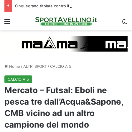
Cinquegrano titolare contro il Celta Vigo: la curiosità sul ruolo e l’attesa dell’Avellino
Menu
C
Home
/
ALTRI SPORT
/
CALCIO A 5
CALCIO A 5
Mercato – Futsal: Eboli ne
pesca tre dall’Acqua&Sapone,
CMB vicino ad un altro
campione del mondo