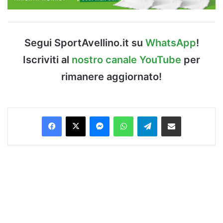
Segui SportAvellino.it su
WhatsApp
!
Iscriviti al
nostro canale YouTube
per
rimanere aggiornato!
Facebook
X
Messenger
WhatsApp
Telegram
Condividi via Email