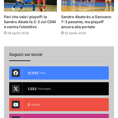
Pari che vale i playoff: la
Sandro Abate ko a Genzano:
Sandro Abate fa 2-2 col CDM
7-3 pesante, ma playoff
e centra l’obiettivo
ancora alla portata
28 Aprile 2026
25 Aprile 2026
Seguici sui social
21.015
Fans
1.553
Followers
0
Iscritti