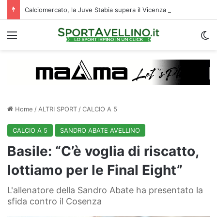
Calciomercato, la Juve Stabia supera il Vicenza per un ex Avellino: le ultime
Menu
C
Home
/
ALTRI SPORT
/
CALCIO A 5
CALCIO A 5
SANDRO ABATE AVELLINO
Basile: “C’è voglia di riscatto,
lottiamo per le Final Eight”
L'allenatore della Sandro Abate ha presentato la
sfida contro il Cosenza