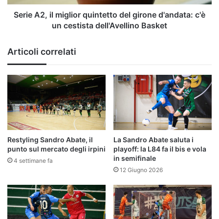
c'è
un
Serie A2, il miglior quintetto del girone d'andata: c'è
cestista
un cestista dell'Avellino Basket
dell'Avellino
Basket
Articoli correlati
Restyling Sandro Abate, il
La Sandro Abate saluta i
punto sul mercato degli irpini
playoff: la L84 fa il bis e vola
in semifinale
4 settimane fa
12 Giugno 2026