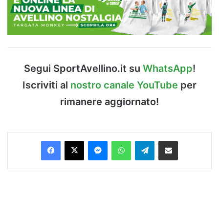
Segui SportAvellino.it su
WhatsApp
!
Iscriviti al
nostro canale YouTube
per
rimanere aggiornato!
Facebook
X
Messenger
WhatsApp
Telegram
Condividi via Email