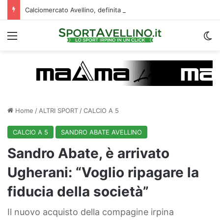
Calciomercato Avellino, definita una doppia cessione. E sullo sfondo…
Menu
C
Home
/
ALTRI SPORT
/
CALCIO A 5
CALCIO A 5
SANDRO ABATE AVELLINO
Sandro Abate, è arrivato
Ugherani: “Voglio ripagare la
fiducia della società”
Il nuovo acquisto della compagine irpina