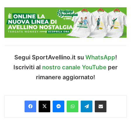
Segui SportAvellino.it su
WhatsApp
!
Iscriviti al
nostro canale YouTube
per
rimanere aggiornato!
Facebook
X
Messenger
WhatsApp
Telegram
Condividi via Email