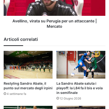
attaccante
|
Mercato
Avellino, virata su Perugia per un attaccante |
Mercato
Articoli correlati
Restyling Sandro Abate, il
La Sandro Abate saluta i
punto sul mercato degli irpini
playoff: la L84 fa il bis e vola
in semifinale
4 settimane fa
12 Giugno 2026