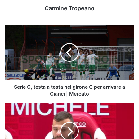
Carmine Tropeano
Serie
C,
testa
a
testa
nel
girone
C
per
arrivare
Serie C, testa a testa nel girone C per arrivare a
a
Cianci | Mercato
Cianci
|
Avellino,
Mercato
virata
su
Perugia
per
un