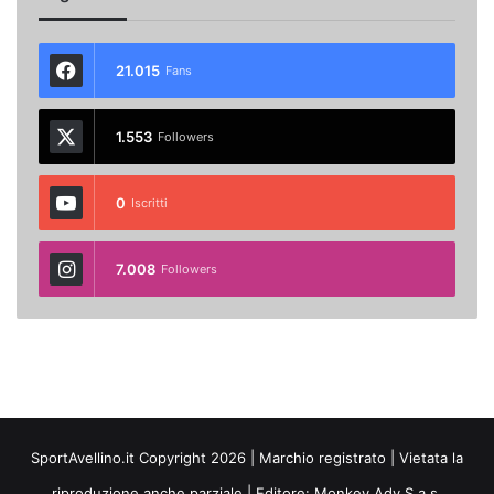
21.015
Fans
1.553
Followers
0
Iscritti
7.008
Followers
SportAvellino.it Copyright 2026 | Marchio registrato | Vietata la
riproduzione anche parziale | Editore:
Monkey Adv S.a.s.