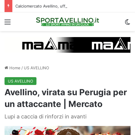
Calciomercato Avellino, ufficiale la cessione di Cancellieri allo Spezia: i dettagli
Menu
C
Home
/
US AVELLINO
US AVELLINO
Avellino, virata su Perugia per
un attaccante | Mercato
Lupi a caccia di rinforzi in avanti