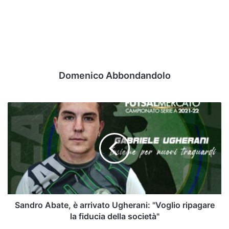
Domenico Abbondandolo
Sandro
Abate,
è
arrivato
Ugherani:
"Voglio
ripagare
la
fiducia
della
Sandro Abate, è arrivato Ugherani: "Voglio ripagare
società"
la fiducia della società"