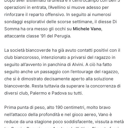
Dopo aver sistemato la difesa e il centrocampo con ben 5
operazioni in entrata, l’Avellino si muove adesso per
rinforzare il reparto offensivo. In seguito ai numerosi
sondaggi esplorativi delle scorse settimane, il diesse Di
Somma ha ora messo gli occhi su
Michele Vano
,
attaccante classe ’91 del Perugia.
La società biancoverde ha già avuto contatti positivi con il
club biancorosso, intenzionato a privarsi del ragazzo in
seguito all’avvento in panchina di Alvini. A ciò ha fatto
seguito anche un passaggio con l’entourage del ragazzo,
che si è dimostrato decisamente aperto alla soluzione
biancoverde. Resta tuttavia da superare la concorrenza di
diversi club, Palermo e Padova su tutti.
Prima punta di peso, alto 190 centimetri, molto bravo
nell’attacco della profondità e nel gioco aereo, Vano è
reduce da una stagione poco soddisfacente, vissuta a metà