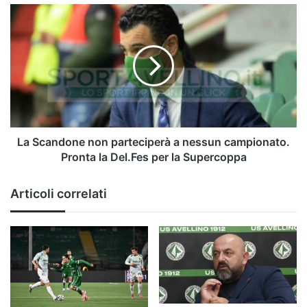
La
Scandone
non
parteciperà
a
nessun
campionato.
Pronta
la
Del.Fes
La Scandone non parteciperà a nessun campionato.
per
Pronta la Del.Fes per la Supercoppa
la
Supercoppa
Articoli correlati