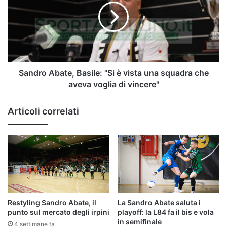
"Si
è
vista
una
squadra
che
aveva
Sandro Abate, Basile: "Si è vista una squadra che
voglia
aveva voglia di vincere"
di
vincere"
Articoli correlati
Restyling Sandro Abate, il
La Sandro Abate saluta i
punto sul mercato degli irpini
playoff: la L84 fa il bis e vola
in semifinale
4 settimane fa