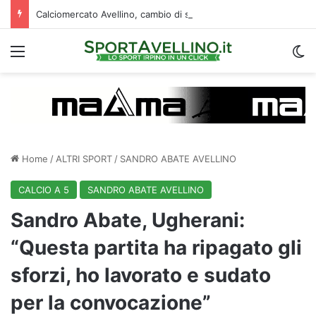
Calciomercato Avellino, cambio di strategia in difesa: lupi fortissimi su Venturi
Menu
C
Home
/
ALTRI SPORT
/
SANDRO ABATE AVELLINO
CALCIO A 5
SANDRO ABATE AVELLINO
Sandro Abate, Ugherani:
“Questa partita ha ripagato gli
sforzi, ho lavorato e sudato
per la convocazione”